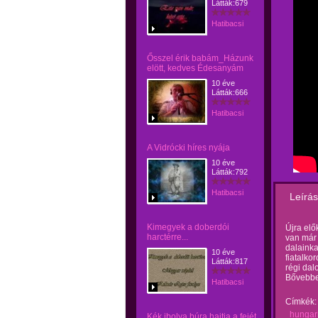
Látták:679
Hatibacsi
Ősszel érik babám_Házunk
elött, kedves Édesanyám
10 éve
Látták:666
Hatibacsi
A Vidrócki híres nyája
10 éve
Látták:792
Hatibacsi
Leírás
Kimegyek a doberdói
Újra elő
harctérre...
van már 
dalainka
10 éve
fiatalko
Látták:817
régi dal
Bővebbe
Hatibacsi
Címkék:
hungari
Kék ibolya búra hajtja a fejét