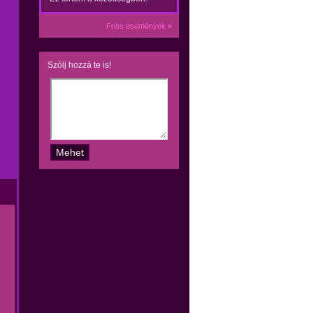
Friss események »
Szólj hozzá te is!