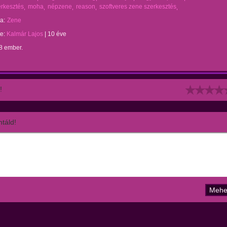
erkesztés
moha
népzene
reason
szoftveres zene szerkesztés
a:
Zene
te:
Kalmár Lajos
|
10 éve
8 ember.
!
táld!