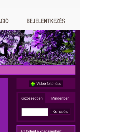
Videó feltöltése
Közösségben
Mindenben
Ez történt a közösségben: