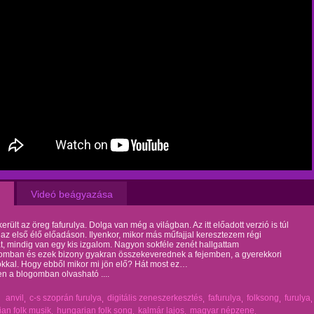
Videó beágyazása
került az öreg fafurulya. Dolga van még a világban. Az itt előadott verzió is túl
az első élő előadáson. Ilyenkor, mikor más műfajjal keresztezem régi
t, mindig van egy kis izgalom. Nagyon sokféle zenét hallgattam
romban és ezek bizony gyakran összekeverednek a fejemben, a gyerekkori
okkal. Hogy ebből mikor mi jön elő? Hát most ez…
n a blogomban olvasható ....
anvil
c-s szoprán furulya
digitális zeneszerkesztés
fafurulya
folksong
furulya
an folk musik
hungarian folk song
kalmár lajos
magyar népzene