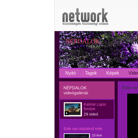
NÉPDALOK
Nyitó
Tagok
Képek
Vide
Este va
NÉPDALOK
videógalériái
Kalmár Lajos
furulya
29 videó
Este van már,késő este
10 éve