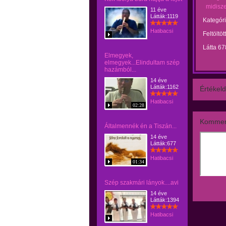
midisz
11 éve
Látták:1119
Kategóri
Hatibacsi
Feltöltöt
Látta 67
Elmegyek,
elmegyek...Elindultam szép
hazámból...
14 éve
Látták:1162
Értékeld
Hatibacsi
02:28
Kommen
Általmennék én a Tiszán...
14 éve
Látták:677
Hatibacsi
01:34
Szép szakmári lányok....avi
14 éve
Látták:1394
Hatibacsi