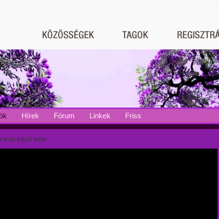
ók
Hírek
Fórum
Linkek
Friss
n már,késő este