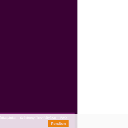
diaajánlat
Széchenyi Terv Pályázat
FAQ
Rendben