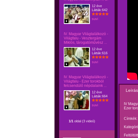
12 éve
Látták:642
suvi
IV. Magyar Világtalálkozó -
Világfalu - Vesztergám
Miklós, tárogatóművész ...
12 éve
Látták:616
suvi
IV. Magyar Világtalálkozó -
Világfalu - Ezer torokból
felcsendülő népdalaink ...
Leírás
12 éve
Látták:664
IV Magya
suvi
Ezer tor
Címkék:
1/1
oldal (3 videó)
Kategóri
Feltöltöt