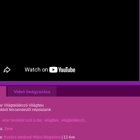
Videó beágyazása
r Világtalálkozó Világfalu
okból felcsendeülő népdalaink
ezer torokból szól a dal
világfalu
világtalálkozó
a:
Zene
te:
Kovács Istvánné Mária Magdolna
|
12 éve