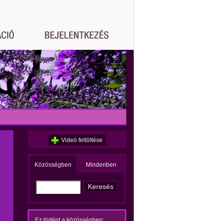
Videó feltöltése
Közösségben
Mindenben
Ez történt a közösségben: