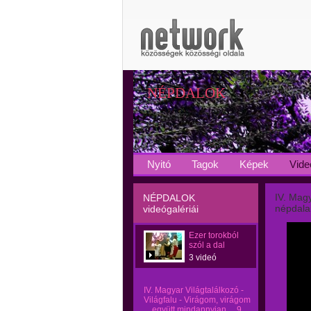
NÉPDALOK
Nyitó
Tagok
Képek
Vide
IV. Magy
NÉPDALOK
népdalai
videógalériái
Ezer torokból
szól a dal
3 videó
IV. Magyar Világtalálkozó -
Világfalu - Virágom, virágom
... együtt mindannyian ... 9.