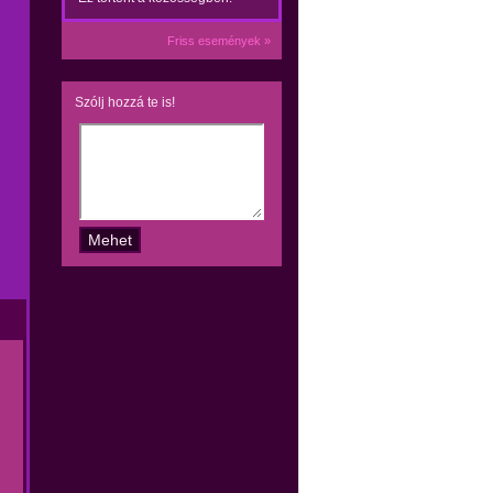
Friss események »
Szólj hozzá te is!