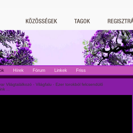
ók
Hírek
Fórum
Linkek
Friss
ar Világtalálkozó - Világfalu - Ezer torokból felcsendülő
nk ...