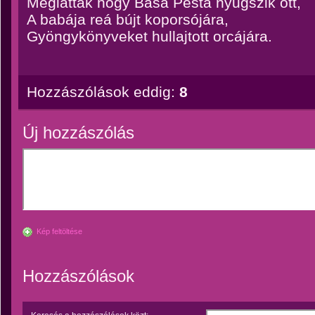
Meglátták hogy Basa Pesta nyugszik ott,
A babája reá bújt koporsójára,
Gyöngykönyveket hullajtott orcájára.
Hozzászólások eddig:
8
Új hozzászólás
Kép feltöltése
Hozzászólások