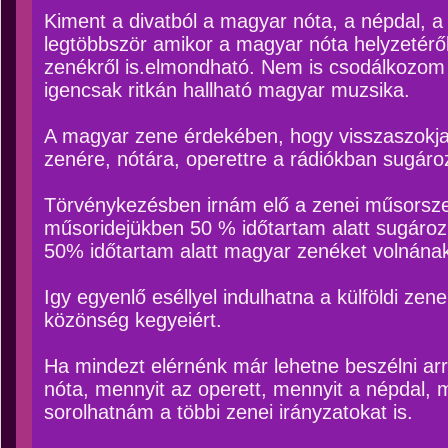
Kiment a divatból a magyar nóta, a népdal, a
legtöbbször amikor a magyar nóta helyzetérő
zenékről is.elmondható. Nem is csodálkozom
igencsak ritkán hallható magyar muzsika.
A magyar zene érdekében, hogy visszaszokj
zenére, nótára, operettre a rádiókban sugáro
Törvénykezésben irnám elő a zenei műsorsz
műsoridejükben 50 % időtartam alatt sugároz
50% időtartam alatt magyar zenéket volnának 
Igy egyenlő eséllyel indulhatna a külföldi ze
közönség kegyeiért.
Ha mindezt elérnénk már lehetne beszélni arró
nóta, mennyit az operett, mennyit a népdal, 
sorolhatnám a többi zenei irányzatokat is.