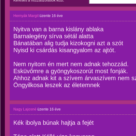
Keresés a hozzászólások közt:
Hernyák Margit
üzente
16 éve
Nyitva van a barna kislány ablaka
Barnalegény sírva sétál alatta
Bánatában alig tudja kizokogni azt a szót
Nyisd ki csárdás kisangyalom az ajtót.
Nem nyitom én mert nem adnak tehozzád.
Esküvőmre a gyöngykoszorút most fonják.
Ahhoz adnak kit a szívem árvaszívem nem sz
Öngyilkosa leszek az életemnek
Nagy Lajosné
üzente
16 éve
Kék ibolya búnak hajtja a fejét