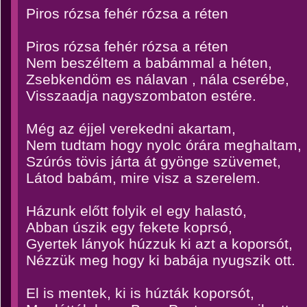
Piros rózsa fehér rózsa a réten
Piros rózsa fehér rózsa a réten
Nem beszéltem a babámmal a héten,
Zsebkendöm es nálavan , nála cserébe,
Visszaadja nagyszombaton estére.
Még az éjjel verekedni akartam,
Nem tudtam hogy nyolc órára meghaltam,
Szúrós tövis járta át gyönge szüvemet,
Látod babám, mire visz a szerelem.
Házunk előtt folyik el egy halastó,
Abban úszik egy fekete koprsó,
Gyertek lányok húzzuk ki azt a koporsót,
Nézzük meg hogy ki babája nyugszik ott.
El is mentek, ki is húzták koporsót,