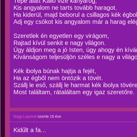
Tépe alatt Kálló vize kanyarog,
Kis angyalom ne tarts tovább haragot.
Ha kiderül, majd beborul a csillagos kék égbol
Adj egy csókot kis angyalom már a harag elég
Szeretlek én egyetlen egy virágom,
Rajtad kívül senkit e nagy világon.
Úgy áldjon meg a jó Isten, úgy ahogy én kív
Kívánságom teljesüljön széles e nagy a világ
Kék ibolya búnak hajtja a fejét,
Ha az égből nem öntözik a tövét.
Szállj le eső, szállj le harmat kék ibolya tövére
Most találtam, rátaláltam egy igaz szeretőre.
Nagy Lajosné
üzente
16 éve
Kidűlt a fa...