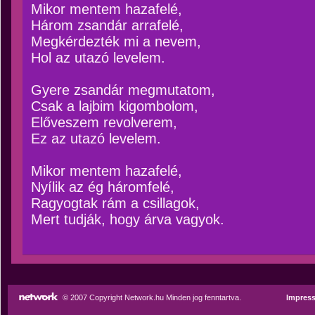
Mikor mentem hazafelé,
Három zsandár arrafelé,
Megkérdezték mi a nevem,
Hol az utazó levelem.
Gyere zsandár megmutatom,
Csak a lajbim kigombolom,
Előveszem revolverem,
Ez az utazó levelem.
Mikor mentem hazafelé,
Nyílik az ég háromfelé,
Ragyogtak rám a csillagok,
Mert tudják, hogy árva vagyok.
© 2007 Copyright Network.hu Minden jog fenntartva.
Impres