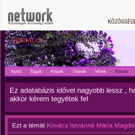
NÉPDALOK
Nyitó
Tagok
Képek
Videók
Hírek
Fórum
Ez adatabázis idővel nagyobb lessz , 
akkor kérem tegyétek fel
Ezt a témát
Kovács Istvánné Mária Magdo