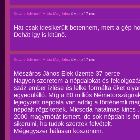
Kovács Istvánné Mária Magdolna
üzente
17 éve
Hát csak idesikerült betennem, mert a gép ho
Dehát igy is kitünő.
Kovács Istvánné Mária Magdolna
üzente
17 éve
Mészáros János Elek üzente 37 perce
Nagyon szeretem a népdalokat és feldolgozás
száz ember izlése és lelke formálta őket oly
egyedülálló. Míg a 80 milliós Németországna
lejegyzett népdala van addig a történemli mag
népdalt rögzítettek. Micsoda hatalmas kincs .
2000 magyrnótát ismert, de sok népdalt is én
sikerülni, ha tudok szerzek felvételt.
Mégegyszer hálásan köszönöm.