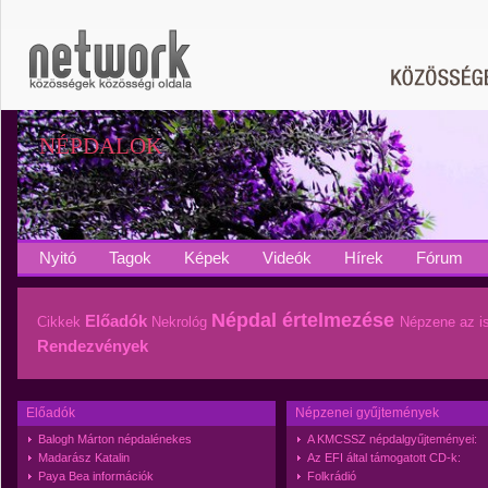
NÉPDALOK
Nyitó
Tagok
Képek
Videók
Hírek
Fórum
Népdal értelmezése
Előadók
Cikkek
Nekrológ
Népzene az i
Rendezvények
Előadók
Népzenei gyűjtemények
Balogh Márton népdalénekes
A KMCSSZ népdalgyűjteményei:
Madarász Katalin
Az EFI által támogatott CD-k:
Paya Bea információk
Folkrádió