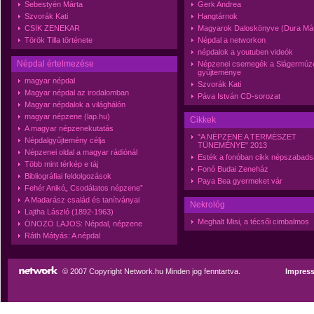
Sebestyén Márta
Gerk Andrea
Szvorák Kati
Hangtárnok
CSÍK ZENEKAR
Magyarok Daloskönyve (Dura Má
Török Tilla története
Népdal a networkon
népdalok a youtuben videók
Népdal értelmezése
Népzenei csemegék a Slágermú
gyűjteménye
magyar népdal
Szvorák Kati
Magyar népdal az irodalomban
Páva István CD-sorozat
Magyar népdalok a világhálón
magyar népzene (lap.hu)
Cikkek
A magyar népzenekutatás
"A NÉPZENE A TERMÉSZET
Népdalgyűjtemény célja
TÜNEMÉNYE" 2013
Népzenei oldal a magyar rádiónál
Esték a fonóban cikk népszabad
Több mint térkép e táj
Fonó Budai Zeneház
Bibliográfiai feldolgozások
Paya Bea gyermeket vár
Fehér Anikó„ Csodálatos népzene”
A Madarász család és tanítványai
Nekrológ
Lajtha László (1892-1963)
Meghalt Misi, a técsői cimbalmos
ÓNOZÓ LAJOS: Népdal, népzene
Ráth Mátyás: A népdal
© 2007 Copyright Network.hu Minden jog fenntartva.
Impres