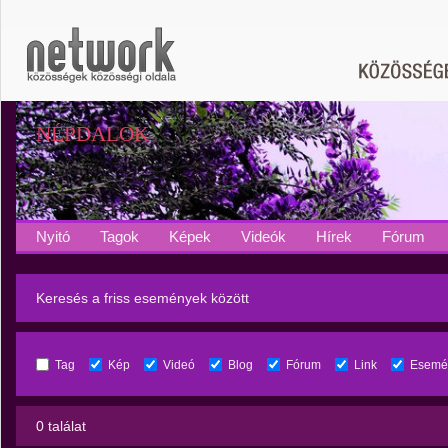
NÉPDALOK
Nyitó
Tagok
Képek
Videók
Hírek
Fórum
Keresés a friss események között
Tag
Kép
Videó
Blog
Fórum
Link
Esemé
0 találat