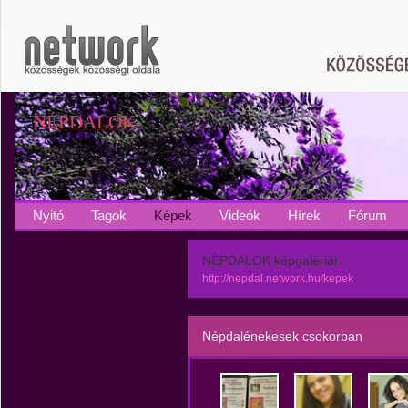
NÉPDALOK
Nyitó
Tagok
Képek
Videók
Hírek
Fórum
NÉPDALOK képgalériái
http://nepdal.network.hu/kepek
Népdalénekesek csokorban