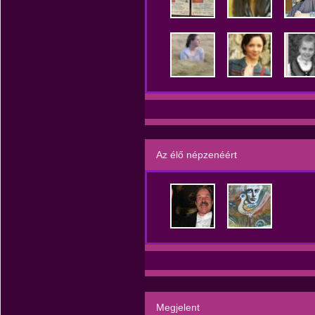
Az élő népzenéért
Megjelent