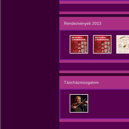
Rendezvények 2013
Táncházmozgalom