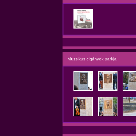
Muzsikus cigányok parkja