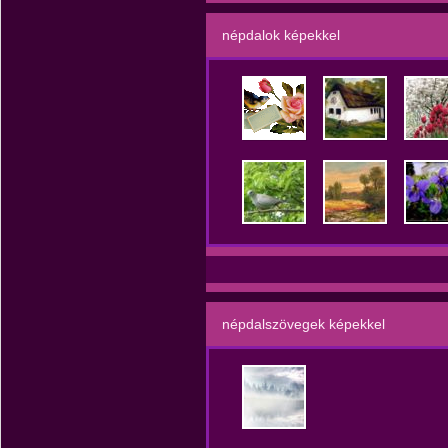
népdalok képekkel
népdalszövegek képekkel