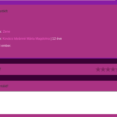
ttkft
a:
Zene
te:
Kovács Istvánné Mária Magdolna
|
12 éve
8 ember.
!
táld!