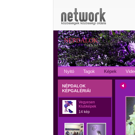
NÉPDALOK
Nyitó
Tagok
Képek
Vide
NÉPDALOK
KÉPGALÉRIÁI
Vegyesen
Klubképek
14 kép