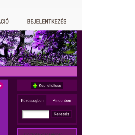
Kép feltöltése
Közösségben
Mindenben
Ez történt a közösségben: