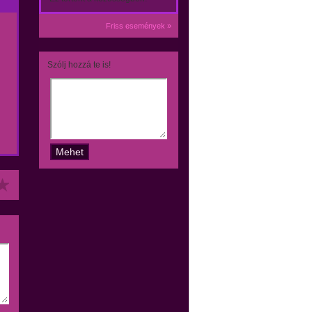
Friss események »
Szólj hozzá te is!