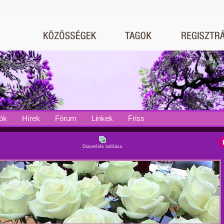
ók
Hírek
Fórum
Linkek
Friss
Diavetítés indítása