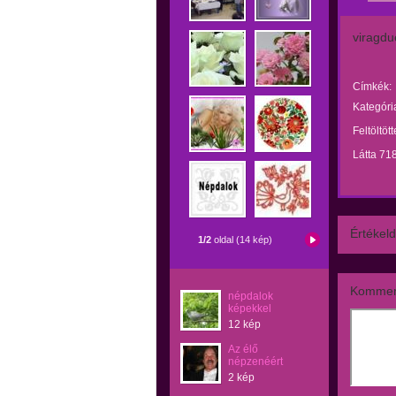
viragdue
Címkék:
Kategóri
Feltöltöt
Látta 71
Értékeld
1/2
oldal (14 kép)
Kommen
népdalok
képekkel
12 kép
Az élő
népzenéért
2 kép