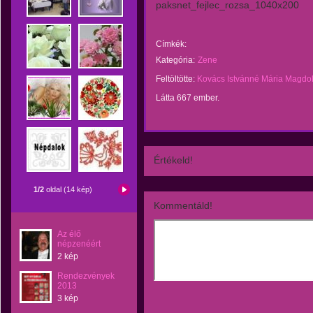
paksnet_fejlec_rozsa_1040x200
Címkék:
Kategória:
Zene
Feltöltötte:
Kovács Istvánné Mária Magdo
Látta 667 ember.
Értékeld!
1/2
oldal (14 kép)
Kommentáld!
Az élő
népzenéért
2 kép
Rendezvények
2013
3 kép