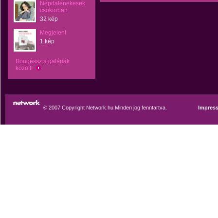
Népdalénekesek
csokorban
32 kép
Megjelent
1 kép
Böngéssz a galériák
között!
© 2007 Copyright Network.hu Minden jog fenntartva.
Impres