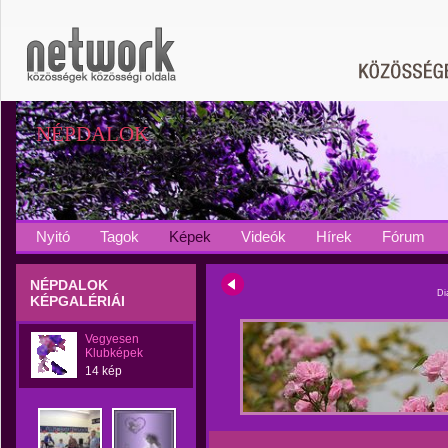
NÉPDALOK
Nyitó
Tagok
Képek
Videók
Hírek
Fórum
NÉPDALOK
Di
KÉPGALÉRIÁI
Vegyesen
Klubképek
14 kép