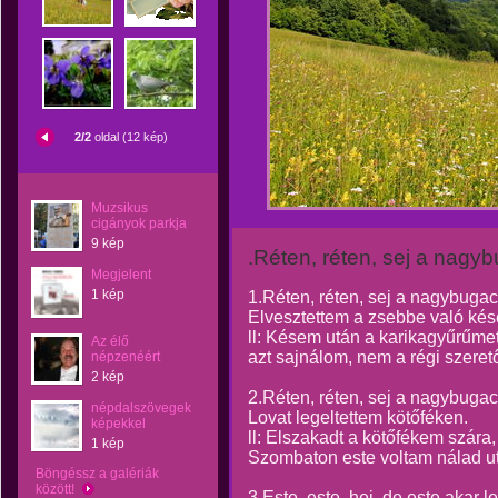
2/2
oldal (12 kép)
Muzsikus
cigányok parkja
9 kép
.Réten, réten, sej a nagyb
Megjelent
1 kép
1.Réten, réten, sej a nagybugaci
Elvesztettem a zsebbe való ké
ll: Késem után a karikagyűrűmet
Az élő
azt sajnálom, nem a régi szerető
népzenéért
2 kép
2.Réten, réten, sej a nagybugaci
népdalszövegek
Lovat legeltettem kötőféken.
képekkel
ll: Elszakadt a kötőfékem szára,
1 kép
Szombaton este voltam nálad utol
Böngéssz a galériák
között!
3.Este, este, hej, de este akar le