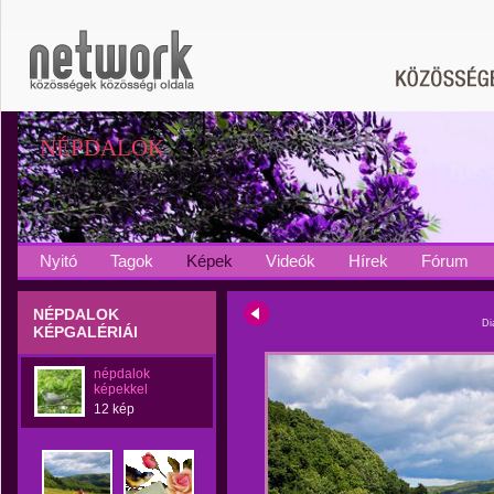
NÉPDALOK
Nyitó
Tagok
Képek
Videók
Hírek
Fórum
NÉPDALOK
Di
KÉPGALÉRIÁI
népdalok
képekkel
12 kép