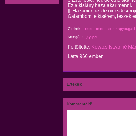
Ez a kislány haza akar menni.
||: Hazamenne, de nincs kísérőj
Galambom, elkísérem, leszek én 
Címkék:
.réten
réten
sej a nagybugaci 
Kategória:
Zene
Feltöltötte:
Kovács Istvánné Má
Látta 966 ember.
Értékeld!
Kommentáld!