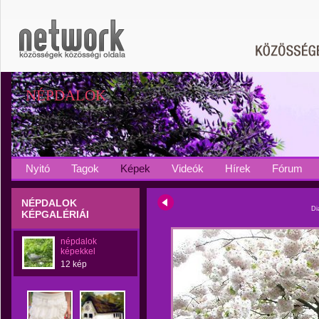
NÉPDALOK
Nyitó
Tagok
Képek
Videók
Hírek
Fórum
NÉPDALOK
Di
KÉPGALÉRIÁI
népdalok
képekkel
12 kép