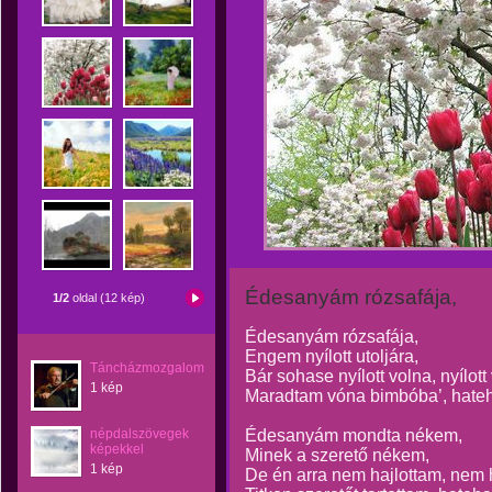
Édesanyám rózsafája,
1/2
oldal (12 kép)
Édesanyám rózsafája,
Engem nyílott utoljára,
Táncházmozgalom
Bár sohase nyílott volna, nyílott
1 kép
Maradtam vóna bimbóba’, hate
népdalszövegek
Édesanyám mondta nékem,
képekkel
Minek a szerető nékem,
1 kép
De én arra nem hajlottam, nem 