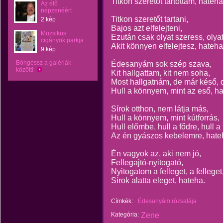
Titkon szeretőt tartottam, hateha
Az élő
népzenéért
Titkon szeretőt tartani,
2 kép
Bajos azt elfelejteni,
Muzsikus
Ezután csak olyat szeress, olya
cigányok parkja
Akit könnyen elfelejtesz, hateha
9 kép
Böngéssz a galériák
Édesanyám sok szép szava,
között!
Kit hallgattam, kit nem soha,
Most hallgatnám, de már késő, 
Hull a könnyem, mint az eső, ha
Sírok otthon, nem látja más,
Hull a könnyem, mint kútforrás,
Hull előmbe, hull a fődre, hull a 
Az én gyászos kebelemre, hate
Én vagyok az, aki nem jó,
Fellegajtó-nyitogató,
Nyitogatom a felleget, a felleget
Sírok alatta eleget, hateha.
Címkék:
Édesanyám rózsafája
Kategória:
Zene