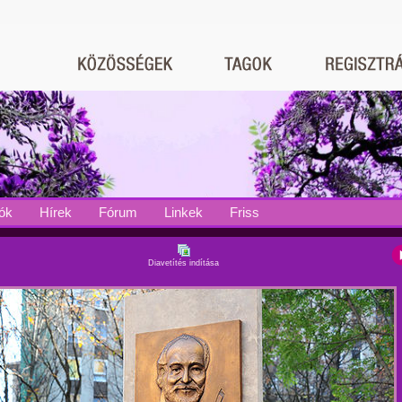
ók
Hírek
Fórum
Linkek
Friss
Diavetítés indítása