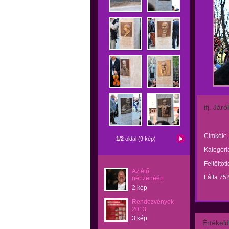
ifj. Jár
Címkék:
1/2
oldal (9 kép)
Kategóri
Feltöltöt
Az élő
Látta 75
népzenéért
2 kép
Rendezvények
2013
3 kép
Értékeld