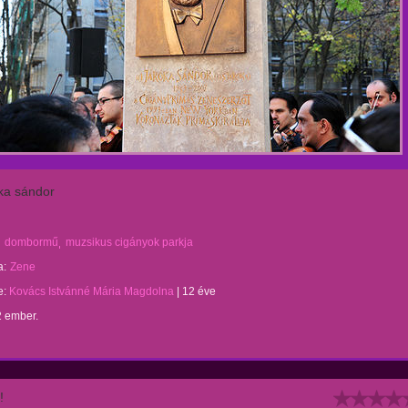
óka sándor
dombormű
muzsikus cigányok parkja
a:
Zene
te:
Kovács Istvánné Mária Magdolna
|
12 éve
2 ember.
!