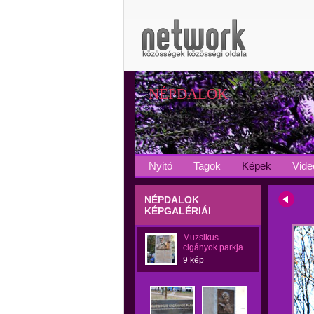
NÉPDALOK
Nyitó
Tagok
Képek
Vide
NÉPDALOK
KÉPGALÉRIÁI
Muzsikus
cigányok parkja
9 kép