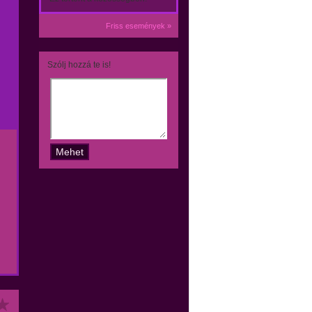
Friss események »
Szólj hozzá te is!