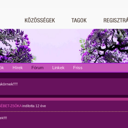
ók
Hírek
Fórum
Linkek
Friss
körnek!!!!
SÉBET-ZSÓKA
indította
12 éve
k!!!!