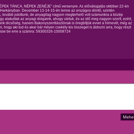
”NÉPEK TÁNCA, NÉPEK ZENÉJE” című versenyre. Az előválogatás október 22-én
 Harkányban. December 13-14-15-én lenne az országos döntő, szintén
k, tovább jutottunk, de anyagilag nagyon megterhelő volt számunkra a közép
gy alakultak az anyagi dolgaink, ahogy vártuk, és az idő meg nagyon szorít, ezért,
nk dicsőség, hanem Bakonyszentlászlónak is öregbítjük evvel a hírnevét, még az
i, hogy aki tud és akar bár milyen csekély kis összeget is áldozni arra, hogy részt
izesse be erre a számra: 59300326-10008724