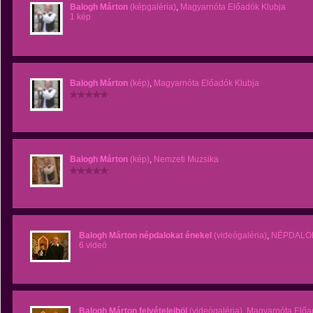
Balogh Márton
(képgaléria)
,
Magyarnóta Előadók Klubja
1 kép
Balogh Márton
(kép)
,
Magyarnóta Előadók Klubja
Balogh Márton
(kép)
,
Nemzeti Muzsika
Balogh Márton népdalokat énekel
(videógaléria)
,
NÉPDALO
6 videó
Balogh Márton felvételeiböl
(videógaléria)
,
Magyarnóta Előa