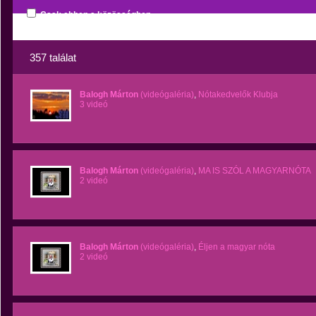
Csak ebben a közösségben
357 találat
Balogh Márton
(videógaléria)
,
Nótakedvelők Klubja
3 videó
Balogh Márton
(videógaléria)
,
MA IS SZÓL A MAGYARNÓTA
2 videó
Balogh Márton
(videógaléria)
,
Éljen a magyar nóta
2 videó