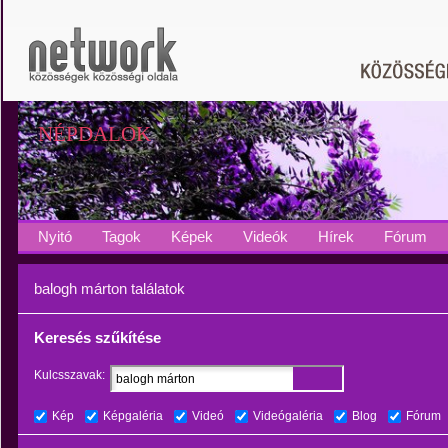
NÉPDALOK
Nyitó
Tagok
Képek
Videók
Hírek
Fórum
balogh márton találatok
Keresés szűkítése
Kulcsszavak:
Kép
Képgaléria
Videó
Videógaléria
Blog
Fórum