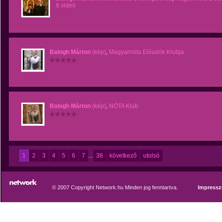
6 videó
Balogh Márton
(kép)
,
Magyarnóta Előadók Klubja
Balogh Márton
(kép)
,
NÓTA Klub
1
2
3
4
5
6
7
...
36
következő
utolsó
© 2007 Copyright Network.hu Minden jog fenntartva.
Impress