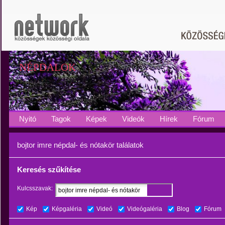
NÉPDALOK
Nyitó
Tagok
Képek
Videók
Hírek
Fórum
bojtor imre népdal- és nótakör találatok
Keresés szűkítése
Kulcsszavak:
Kép
Képgaléria
Videó
Videógaléria
Blog
Fórum