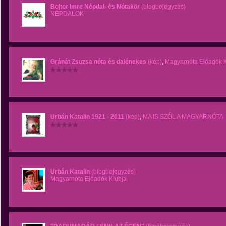
Bojtor Imre Népdal- és Nótakör
(blogbejegyzés)
NÉPDALOK
Gránát Zsuzsa nóta és dalénekes
(kép)
,
Magyarnóta Előadók K
Urbán Katalin 1921 - 2011
(kép)
,
MA IS SZÓL A MAGYARNÓTA
Urbán Katalin
(blogbejegyzés)
Magyarnóta Előadók Klubja