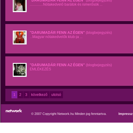
"DARUMADÁR FENN AZ ÉGEN"
(blogbejegyzés)
...............Nótakedvelő barátok és ismerősök ...
"DARUMADÁR FENN AZ ÉGEN"
(blogbejegyzés)
...Magyar nótakedvelők klub-ja ...
"DARUMADÁR FENN AZ ÉGEN"
(blogbejegyzés)
EMLÉKEZÉS
1
2
3
következő
utolsó
© 2007 Copyright Network.hu Minden jog fenntartva.
Impress