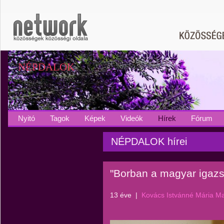
NÉPDALOK
Nyitó
Tagok
Képek
Videók
Hírek
Fórum
NÉPDALOK hírei
"Borban a magyar igaz
13 éve
|
Kovács Istvánné Mária M