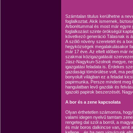
Számtalan titulus kerülhetne a nev
foglalkoztat. Akik ismernek, bizto
Arborétummal és most már egyre gy
foglalkozást szinte örökségül ka
következő generáció Tálasnak is á
A szőlő növény szeretetét és a bo
hegyközségek megalakulásakor fal
már 17 éve. Az eltelt időben már
szakmai közigazgatását szervezem
Jász-Nagykun-Szolnok megye, nem 
igazgatási feladata is. Érdekes s
gazdasági tömörülése volt, ma pedi
bonyolult világban ez a feladat kics
papirmunka. Persze mindent meg kel
hangulatban levő gazdák és felvás
igazoló papirok beszerzését. Nag
A bor és a zene kapcsolata
Olyan érthetetlen számomra, hogy
valami idegen nyelvű tamtam zene
rengeteg dal szól a borról, a magy
és már boros dalkincse van, amit a
kellene....és ha nem vigyázunk eltü