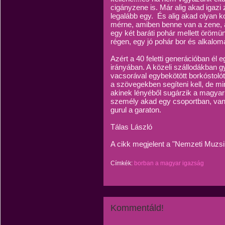
cigányzene is. Már alig akad igazi 
legalább egy. És alig akad olyan k
mérne, amiben benne van a zene, a 
egy két baráti pohár mellett örömü
régen, egy jó pohár bor és alkalom
Azért a 40 feletti generációban él 
irányában. A közeli szállodákban g
vacsorával egybekötött borkóstolót
a szövegekben segíteni kell, de m
akinek lényéből sugárzik a magyar
személy akad egy csoportban, van 
gurul a garaton.
Tálas László
A cikk megjelent a "Nemzeti Muzs
Címkék:
borban a magyar igazság
Kommentáld!