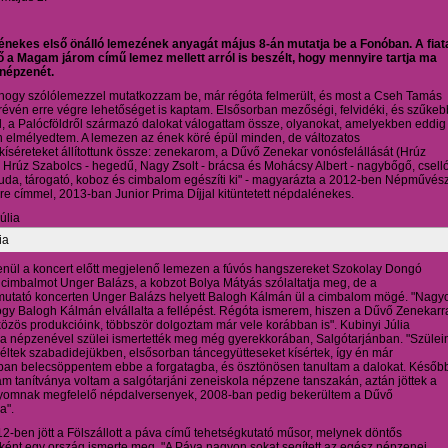
énekes első önálló lemezének anyagát május 8-án mutatja be a Fonóban. A fiat
 a Magam járom című lemez mellett arról is beszélt, hogy mennyire tartja ma
 népzenét.
, hogy szólólemezzel mutatkozzam be, már régóta felmerült, és most a Cseh Tamás
évén erre végre lehetőséget is kaptam. Elsősorban mezőségi, felvidéki, és szűkeb
 a Palócföldről származó dalokat válogattam össze, olyanokat, amelyekben eddig
 elmélyedtem. A lemezen az ének köré épül minden, de változatos
íséreteket állítottunk össze: zenekarom, a Dűvő Zenekar vonósfelállását (Hrúz
Hrúz Szabolcs - hegedű, Nagy Zsolt - brácsa és Mohácsy Albert - nagybőgő, csell
duda, tárogató, koboz és cimbalom egészíti ki" - magyarázta a 2012-ben Népművés
ere címmel, 2013-ban Junior Prima Díjjal kitüntetett népdalénekes.
ia
enül a koncert előtt megjelenő lemezen a fúvós hangszereket Szokolay Dongó
 cimbalmot Unger Balázs, a kobzot Bolya Mátyás szólaltatja meg, de a
utató koncerten Unger Balázs helyett Balogh Kálmán ül a cimbalom mögé. "Nagy
ogy Balogh Kálmán elvállalta a fellépést. Régóta ismerem, hiszen a Dűvő Zenekarr
 közös produkcióink, többször dolgoztam már vele korábban is". Kubinyi Júlia
: a népzenével szülei ismertették meg még gyerekkorában, Salgótarjánban. "Szüle
éltek szabadidejükben, elsősorban táncegyütteseket kísértek, így én már
ban belecsöppentem ebbe a forgatagba, és ösztönösen tanultam a dalokat. Későb
 tanítványa voltam a salgótarjáni zeneiskola népzene tanszakán, aztán jöttek a
lyomnak megfelelő népdalversenyek, 2008-ban pedig bekerültem a Dűvő
a".
2-ben jött a Fölszállott a páva című tehetségkutató műsor, melynek döntős
aként egy ország ismerte meg. "A Páva nagyon sokat segített az egész népzenei