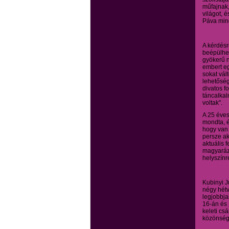
műfajnak,
világot, 
Páva min
A kérdésr
beépülhet
gyökerű n
embert eg
sokat vál
lehetőség
divatos f
táncalka
voltak".
A 25 éves
mondta, é
hogy van 
persze ak
aktuális 
magyaráz
helyszínr
Kubinyi J
négy hét
legjobbja
16-án és 
keleti cs
közönség