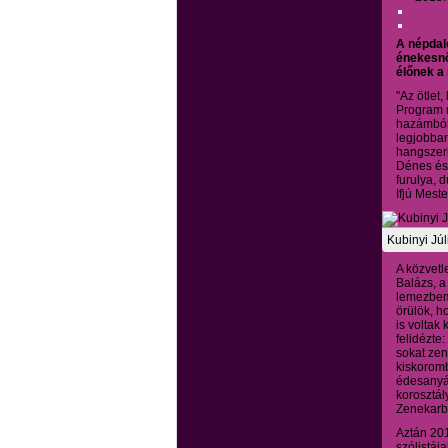
A népdal
énekesnő
élőnek a
"Az ötlet
Program r
hazámból,
legjobban
hangszerk
Dénes és 
furulya, 
Ifjú Mest
Kubinyi Júl
A közvetl
Balázs, a
lemezbem
örülök, h
is voltak
felidézte
sokat zen
kiskorom
édesanyám
korosztá
Zenekarb
Aztán 201
szólistáj