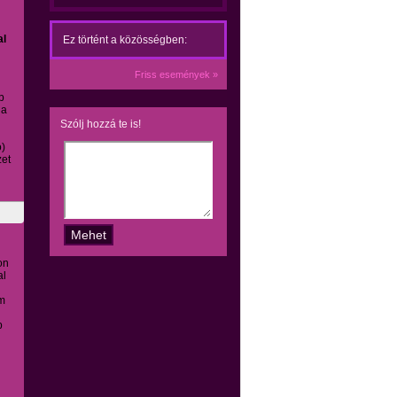
al
Ez történt a közösségben:
Friss események »
b
 a
Szólj hozzá te is!
ó)
zet
on
al
im
b