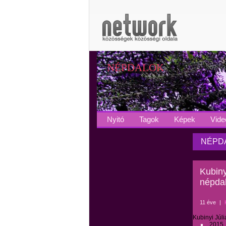
NÉPDALOK
Nyitó
Tagok
Képek
Vide
NÉPDA
Kubiny
népda
11 éve
|
Kubinyi Júl
2015.