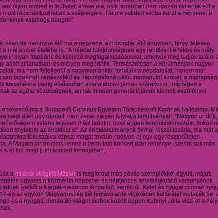
 sok olyan embert is leültetett a tévé elé, akik korábban nem igazán ismerték ezt a
és most rácsodálkozhattak a szépségére. Ha ma valahol szóba kerül a népzene, a
denkinek valahogy beugrik".
e, szerinte mennyire élő ma a népzene, azt mondta: élő annyiban, hogy teljesen
 a mai ember életébe is. "A népdal tulajdonképpen egy rendkívül értékes és mély
yelv, olyan frappáns és kifejező megfogalmazásokkal, amelyek meg tudják találni 
y adott pillanatban, és mélyen megérintik. Természetesen a körülmények nagyon
toztak: ma nem feltétlenül a nagymamánktól tanuljuk a népdalokat, hanem már
 van tapasztalt zenészektől és népzenetanároktól megtanulni azokat, a manapság
olk kocsmákba pedig elsősorban a fiatalabbak járnak szórakozni, míg régen a
lmak az egész közösségnek, annak minden generációjának kiemelt eseményei
 énekesnő ma a Budapesti Corvinus Egyetem Tájépítészeti Karának hallgatója. Mi
rettségi után úgy döntött, nem zenei pályán folytatja tanulmányait: "Nagyon örülök,
lehetőségem valami teljesen mást tanulni, most éppen településtervezést, miközb
tívan folytatom az éneklést is". Az énektanulmányok formai részét lezárta, ma már 
feladatokra fókuszálva képezi magát tovább, mélyed el egy-egy részterületen -
ta. A Magam járom című lemez a bemutató koncert után reményei szerint sok más
e is el tud majd jutni koncert formájában.
úlia a
milánói világkiállításon
is megfordul más pávás szereplőkkel együtt, május
végéjén ugyanis a közmédia népzenei és néptáncos tehetségkutató versenyének
i adnak ízelítőt a Kárpát-medence táncaiból, zenéiből. Kelet és nyugat címmel máj
17-én az egykori Magyarország két legtávolabbi vidékének kultúráját mutatják be: 
ángó és a nyugati, dunántúli világot többek között éppen Kubinyi Júlia viszi el a hely
nek.