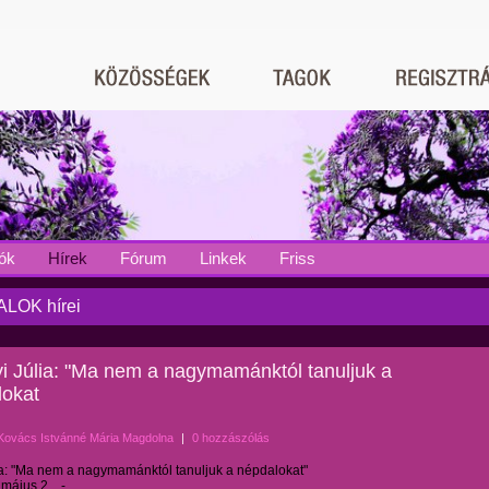
ók
Hírek
Fórum
Linkek
Friss
LOK hírei
i Júlia: "Ma nem a nagymamánktól tanuljuk a
lokat
Kovács Istvánné Mária Magdolna
|
0 hozzászólás
ia: "Ma nem a nagymamánktól tanuljuk a népdalokat"
 május 2. -