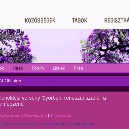
ók
Hírek
Fórum
Linkek
Friss
LOK hírei
éneklési verseny Győrben: reneszánszát éli a
r népzene
Kovács Istvánné Mária Magdolna
|
0 hozzászólás
eklési verseny Győrben: reneszánszát éli a magyar népzene