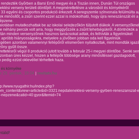
 rendezték Győrben a Barsi Ernő megyei és a Tiszán innen, Dunán Túl országos
klési verseny területi döntőjét. A megmérettetésre a városból és környékéről
33 egyéni és csoportos produkció érkezett. A seregszemle színvonala felülmúlta a
ek minősítőt, a zsűri szerint ezzel azzal is indokolható, hogy újra reneszánszát éli a
épzene.
alotában mutatkozhattak be az iskolai selejtezőkön túljutott diákok. A versenyzőkne
 néhány percük volt arra, hogy meggyőzzék a zsűrit tehetségükről. A döntnökök a
után minden versenyzőnek hasznos tanácsokat adtak, és felhívták a figyelmüket
 apróbb hiányosságokra, melyekre a jövőben jobban oda kell figyelniük.
gében azonban valamennyi fellépőről elismerően nyilatkoztak, mint mondták igaz
őny gyűlt össze.
ttetésről végül 8 produkció jutott tovább a február 25-i megyei döntőbe. Senki se
azonban üres kézzel, hiszen a fellépők többsége arany minősítéssel gazdagodott,
pedig ezüst oklevéllel térhettek haza.
 és környéke
r 29. péntek, 18:04
revitatv.hu
|
tp://www.nyugathir.hu/index.php?
om_content&view=article&id=3321:nepdaleneklesi-verseny-gyrben-reneszanszat-el
-nepzene&catid=40:gyor&Itemid=74
táld!