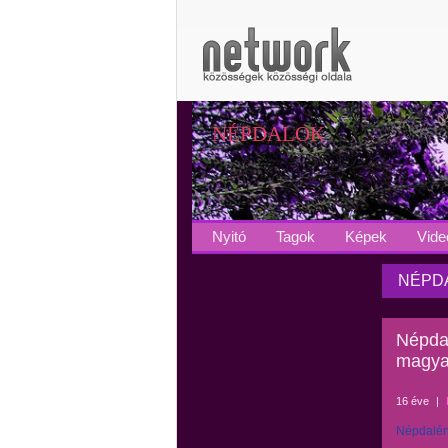
NÉPDALOK
Nyitó
Tagok
Képek
Vide
NÉPDA
Népdal
magya
16 éve
|
Népdalén