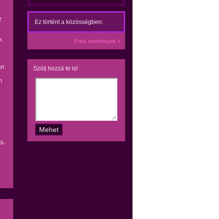
z
Ez történt a közösségben:
k
Friss események »
án
Szólj hozzá te is!
m
i-