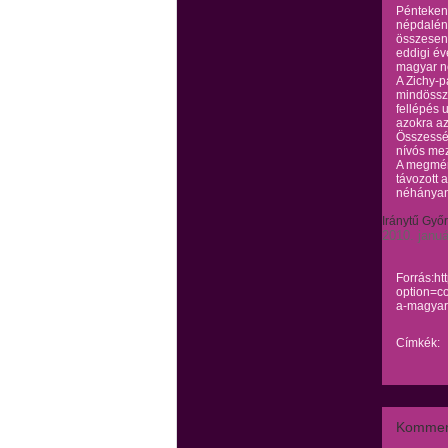
Pénteken
népdaléne
összesen 
eddigi év
magyar n
A Zichy-p
mindössze
fellépés 
azokra az
Összessé
nívós mez
A megmére
távozott 
néhányan 
Iránytű
Győr
2010. januá
Forrás:ht
option=c
a-magyar
Címkék:
Kommen