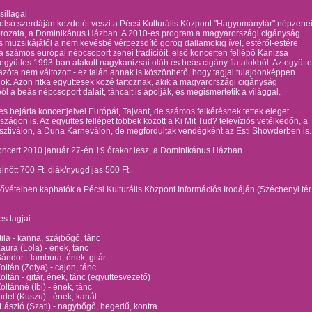
sillagai
olsó szerdáján kezdetét veszi a Pécsi Kulturális Központ "Hagyománytár" népzene
orozata, a Dominikánus Házban. A 2010-es program a magyarországi cigányság
s muzsikájától a nem kevésbé vérpezsdítő görög dallamokig ível, estéről-estére
 számos európai népcsoport zenei tradícióit.
első koncerten fellépő Kanizsa
 együttes 1993-ban alakult nagykanizsai oláh és beás cigány fiatalokból. Az együtt
 azóta nem változott - ez talán annak is köszönhető, hogy tagjai tulajdonképpen
ok. Azon ritka együttesek közé tartoznak, akik a magyarországi cigányság
ból a beás népcsoport dalait, táncait is ápolják, és megismertetik a világgal.
es bejárta koncertjeivel Európát, Tajvant, de számos felkérésnek tettek eleget
zágon is. Az együttes fellépet többek között a Ki Mit Tud? televíziós vetélkedőn, a
sztiválon, a Duna Karneválon, de megfordultak vendégként az Esti Showderben is.
oncert 2010 január 27-én 19 órakor lesz, a Dominikánus Házban.
elnőtt 700 Ft, diák/nyugdíjas 500 Ft.
ővételben kaphatók a Pécsi Kulturális Központ Információs Irodáján (Széchenyi tér
es tagjai:
tila - kanna, szájbőgő, tánc
aura (Lola) - ének, tánc
ándor - tambura, ének, gitár
oltán (Zotya) - cajon, tánc
oltán - gitár, ének, tánc (együttesvezető)
oltánné (Ibi) - ének, tánc
del (Kuszu) - ének, kanál
László (Szati) - nagybőgő, hegedű, kontra