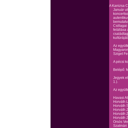
A Kanizsa C
Január ut
koncerts
autentiku
bemutatva
Csillagai
felállása
családtag
kultúrájá
Az együtt
Magyarors
Sziget Fe
A pécsi k
Belépő: f
Jegyek el
1.).
Az együtt
Havasi At
Horváth L
Horváth S
Horváth Z
Horváth Z
Horváth Z
Orsós Ven
Szatmári 