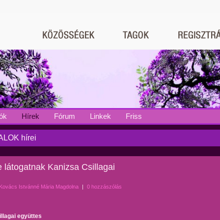
ók
Hírek
Fórum
Linkek
Friss
LOK hírei
 látogatnak Kanizsa Csillagai
Kovács Istvánné Mária Magdolna
|
0 hozzászólás
llagai együttes