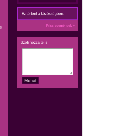
i
Ez történt a közösségben:
Friss események »
es
Szólj hozzá te is!