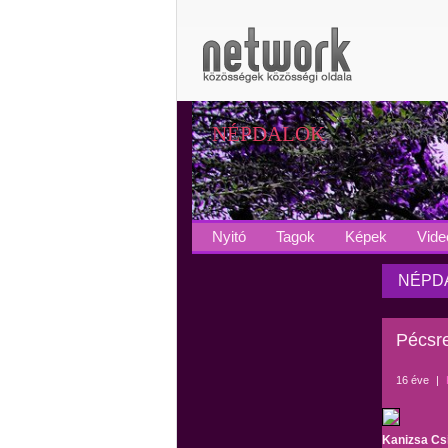
NÉPDALOK
Nyitó
Tagok
Képek
Vide
NÉPDA
Pécsre
16 éve
|
Kanizsa Csi