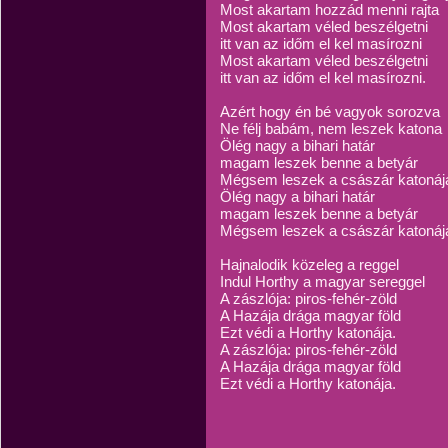
Most akartam hozzád menni rajta
Most akartam véled beszélgetni
itt van az időm el kel masírozni
Most akartam véled beszélgetni
itt van az időm el kel masírozni.
Azért hogy én bé vagyok sorozva
Ne félj babám, nem leszek katona
Ölég nagy a bihari határ
magam leszek benne a betyár
Mégsem leszek a császár katonáj
Ölég nagy a bihari határ
magam leszek benne a betyár
Mégsem leszek a császár katonáj
Hajnalodik közeleg a reggel
Indul Horthy a magyar sereggel
A zászlója: piros-fehér-zöld
A Hazája drága magyar föld
Ezt védi a Horthy katonája.
A zászlója: piros-fehér-zöld
A Hazája drága magyar föld
Ezt védi a Horthy katonája.