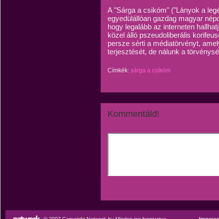
A "Sárga a csikóm" ("Lányok a le
egyedülállóan gazdag magyar népda
hogy legalább az interneten hallha
közel álló pszeudoliberális korifeus
persze sérti a médiatörvényt, amely
terjesztését, de nálunk a törvénys
Címkék:
sárga a csíkóm
Kommentáld!