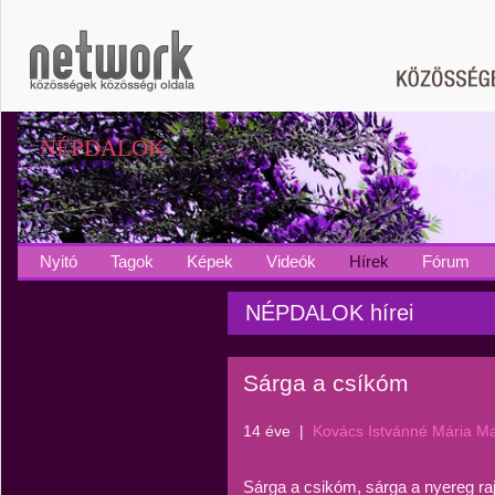
NÉPDALOK
Nyitó
Tagok
Képek
Videók
Hírek
Fórum
NÉPDALOK hírei
Sárga a csíkóm
14 éve
|
Kovács Istvánné Mária M
Sárga a csikóm, sárga a nyereg raj