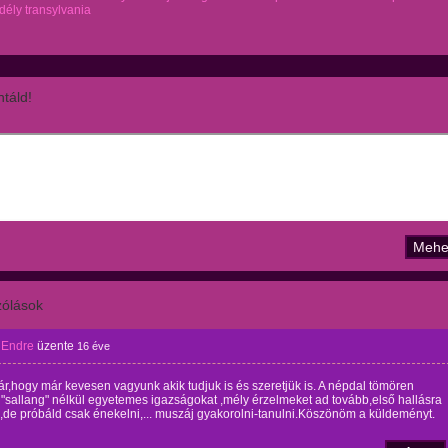
rdély transylvania
táld!
ólások
 Endre
üzente
16 éve
r,hogy már kevesen vagyunk akik tudjuk is és szeretjük is. A népdal tömören
sallang" nélkül egyetemes igazságokat ,mély érzelmeket ad tovább,első hallásra
de próbáld csak énekelni,... muszáj gyakorolni-tanulni.Köszönöm a küldeményt.