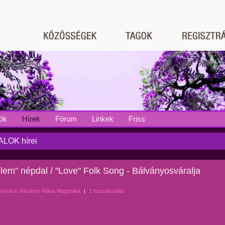
ók
Hírek
Fórum
Linkek
Friss
LOK hírei
lem" népdal / "Love" Folk Song - Bálványosváralja
Kovács Istvánné Mária Magdolna
|
1 hozzászólás