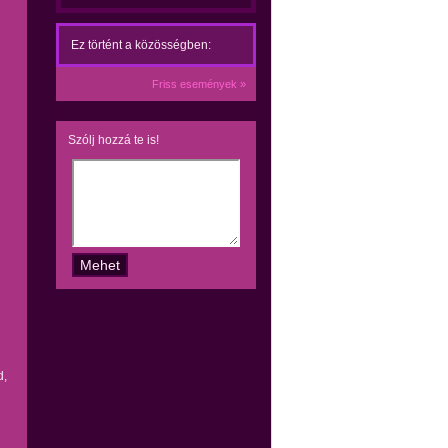
Ez történt a közösségben:
Friss események »
Szólj hozzá te is!
d,