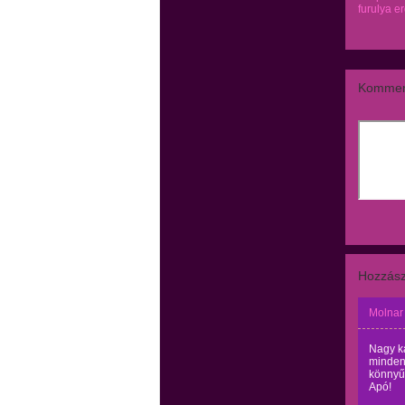
furulya e
Kommen
Hozzász
Molnar
Nagy ká
minden"
könnyű,
Apó!