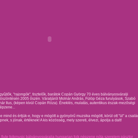
űjtők, "rajongók", tisztelők, barátok Copán György 70 éves bálványosváralji
köszöntésén 2005 őszén. Váraljáról Molnár András, Fülöp Géza furulyások, Szabó
nár Ilus, (képen kívül Copán Róza). Éneklés, mulatás, autentikus észak-mezőségi
épzene...
-e mind és értjük-e, hogy e mögött a gyönyörű muzsika mögött, körül ott "ül" a csalá
pnek, s jónak, értéknek! A kis közösség, mely szereti, élvezi, ápolja a dalt!
 flute folkmusic bálványosváralja hungarian folk népzene nóta szerelem pásztor