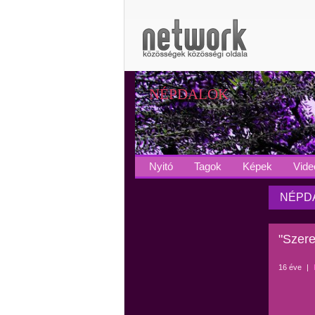
NÉPDALOK
Nyitó
Tagok
Képek
Vide
NÉPDA
"Szere
16 éve
|