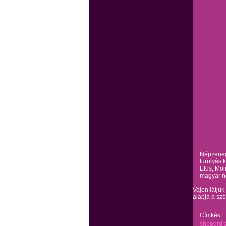
Népzenegy
furulyás 
Etus, Mol
magyar n
Vajon látjuk
alapja a szé
Címkék:
sheperd's