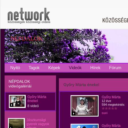
NÉPDALOK
Nyitó
Tagok
Képek
Videók
Hírek
Fórum
NÉPDALOK
Győry Márta énekel
videógalériái
Győry Márta
Győry Márta
énekel
12 éve
594 megtekintés
8 videó
suvi
Jászkunsági
gyerek vagyok
Győry Márta