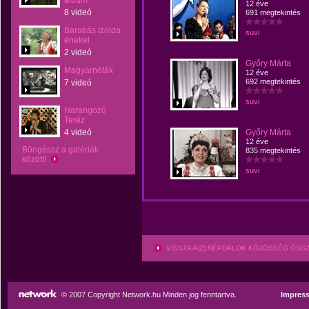
album
12 éve
8 videó
691 megtekintés
Barabás Izolda
suvi
énekel
2 videó
Győry Márta
Magyarnóták
12 éve
692 megtekintés
7 videó
suvi
Harangozó
Teréz
4 videó
Győry Márta
12 éve
Böngéssz a galériák
835 megtekintés
között!
suvi
VISSZA A(Z) NÉPDALOK KÖZÖSSÉG ÖSS
© 2007 Copyright Network.hu Minden jog fenntartva.
Impres