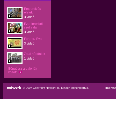
Emberek és
életek
3 videó
Ezer torokból
szól a dal
3 videó
Ferencz Éva
3 videó
Zalai népdalok
1 videó
Böngéssz a galériák
között!
© 2007 Copyright Network.hu Minden jog fenntartva.
Impres