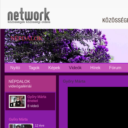
NÉPDALOK
Nyitó
Tagok
Képek
Videók
Hírek
Fórum
Győry Márta
NÉPDALOK
videógalériái
Győry Márta
énekel
8 videó
Győry Márta
12 éve