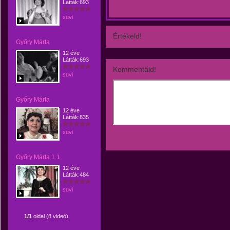
Látták:693
suvi
Értékeld!
Győry Márta
12 éve
Látták:693
Kommentáld!
suvi
Győry Márta
12 éve
Látták:835
suvi
Győry Márta 1 1
12 éve
Látták:484
suvi
1/1
oldal (8 videó)