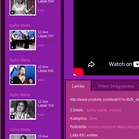
Látták:594
suvi
Győry Márta
12 éve
Látták:747
suvi
Győry Márta
12 éve
Látták:692
suvi
Leírás
Videó beágyazása
Győry Márta
http://www.youtube.com/watch?v=BZk_
12 éve
Látták:703
Címkék:
győry márta
népdal
suvi
Kategória:
Zene
Feltöltötte:
Kovács Istvánné Mária Magdo
Győry Márta
Látta 691 ember.
12 éve