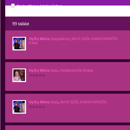
Csak ebben a közösségben
99 találat
Győry Márta
(képgaléria)
,
MA IS SZÓL A MAGYARNÓTA
5 kép
Győry Márta
(kép)
,
Nótakedvelők Klubja
Győry Márta
(kép)
,
MA IS SZÓL A MAGYARNÓTA