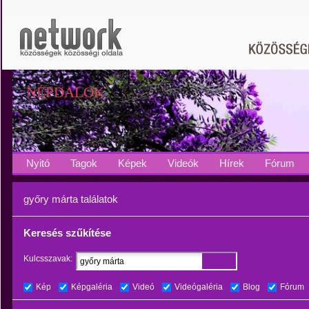
NÉPDALOK
Nyitó
Tagok
Képek
Videók
Hírek
Fórum
győry márta találatok
Keresés szűkítése
Kulcsszavak:
Kép
Képgaléria
Videó
Videógaléria
Blog
Fórum