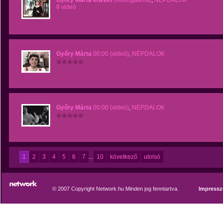
Győry Márta énekel
(videógaléria)
,
NÉPDALOK
8 videó
Győry Márta
00:00 (videó)
,
NÉPDALOK
Győry Márta
00:00 (videó)
,
NÉPDALOK
1
2
3
4
5
6
7
...
10
következő
utolsó
© 2007 Copyright Network.hu Minden jog fenntartva.
Impress