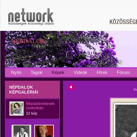
NÉPDALOK
Nyitó
Tagok
Képek
Videók
Hírek
Fórum
NÉPDALOK
Di
KÉPGALÉRIÁI
Népdalénekesek
csokorban
32 kép