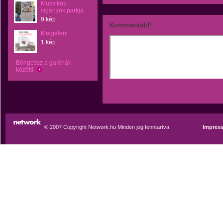
Muzsikus
cigányok parkja
9 kép
Kommentáld!
Megjelent
1 kép
Böngéssz a galériák
között!
© 2007 Copyright Network.hu Minden jog fenntartva.
Impres