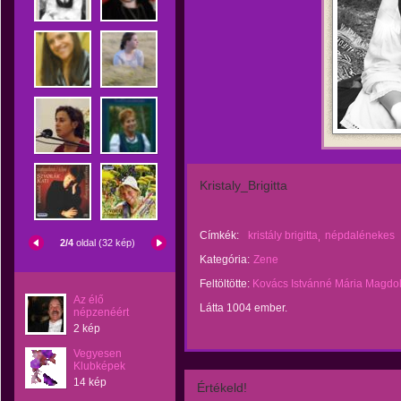
Kristaly_Brigitta
Címkék:
kristály brigitta
népdalénekes
2/4
oldal (32 kép)
Kategória:
Zene
Feltöltötte:
Kovács Istvánné Mária Magdo
Az élő
Látta 1004 ember.
népzenéért
2 kép
Vegyesen
Klubképek
14 kép
Értékeld!