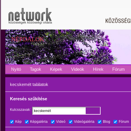
NÉPDALOK
Nyitó
Tagok
Képek
Videók
Hírek
Fórum
kecskemét találatok
Keresés szűkítése
Kulcsszavak:
Kép
Képgaléria
Videó
Videógaléria
Blog
Fórum