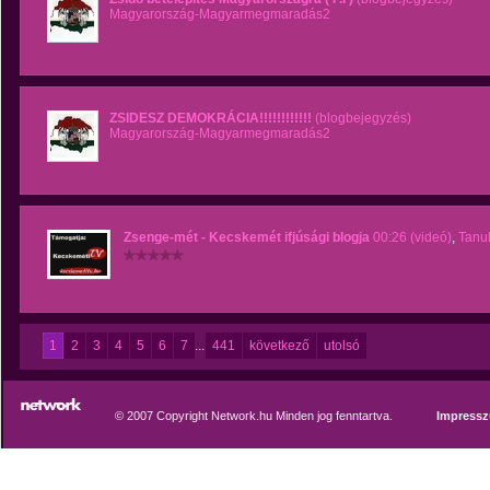
Magyarország-Magyarmegmaradás2
ZSIDESZ DEMOKRÁCIA!!!!!!!!!!!!
(blogbejegyzés)
Magyarország-Magyarmegmaradás2
Zsenge-mét - Kecskemét ifjúsági blogja
00:26 (videó)
,
Tanul
1
2
3
4
5
6
7
...
441
következő
utolsó
© 2007 Copyright Network.hu Minden jog fenntartva.
Impress