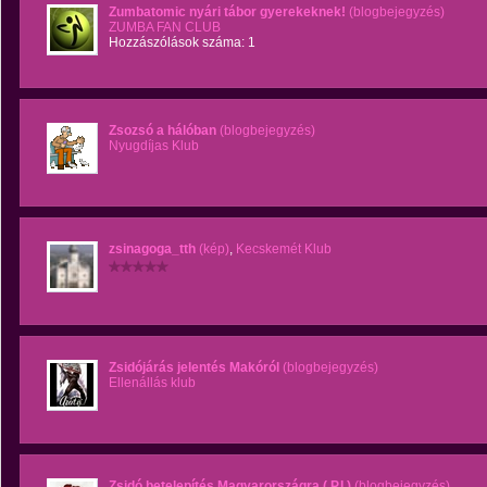
Zumbatomic nyári tábor gyerekeknek!
(blogbejegyzés)
ZUMBA FAN CLUB
Hozzászólások száma: 1
Zsozsó a hálóban
(blogbejegyzés)
Nyugdíjas Klub
zsinagoga_tth
(kép)
,
Kecskemét Klub
Zsidójárás jelentés Makóról
(blogbejegyzés)
Ellenállás klub
Zsidó betelepítés Magyarországra ( P.I )
(blogbejegyzés)