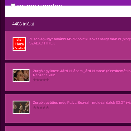
Csak ebben a közösségben
4408 találat
Zuschlag-ügy: további MSZP politikusokat hallgatnak ki
(blog
SZABAD HÍREK
Zurgó együttes: Járd ki lábam, járd ki most! (Kecskeméti n
Népzene klub
Zurgó együttes még Palya Beával - moldvai dalok
03:37 (vi