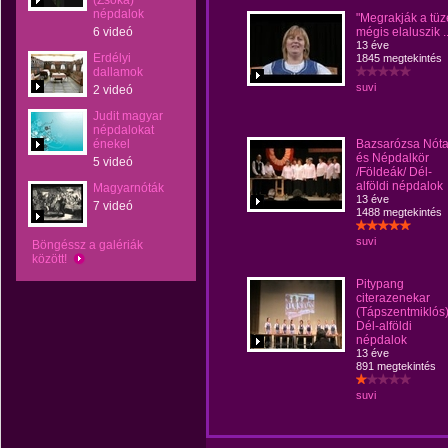
(Zsóka)
népdalok
"Megrakják a tüz
6 videó
mégis elaluszik ..
13 éve
Erdélyi
1845 megtekintés
dallamok
suvi
2 videó
Judit magyar
népdalokat
énekel
Bazsarózsa Nóta
és Népdalkör
5 videó
/Földeák/ Dél-
alföldi népdalok
Magyarnóták
13 éve
7 videó
1488 megtekintés
suvi
Böngéssz a galériák
között!
Pitypang
citerazenekar
(Tápszentmiklós)
Dél-alföldi
népdalok
13 éve
891 megtekintés
suvi