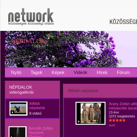
NÉPDALOK
Nyitó
Tagok
Képek
Videók
Hírek
Fórum
NÉPDALOK
Alföldi népdalok
videógalériái
Alföldi
Arany Zoltán alfö
népdalok
mélykeréki dara
13 éve
8 videó
1072 megtekintés
suvi
Bernáth Zoltán
Tamásné