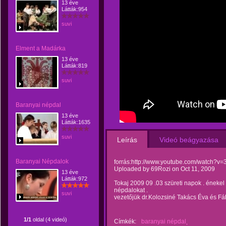
13 éve
Látták:954
suvi
Elment a Madárka
13 éve
Látták:819
suvi
Baranyai népdal
13 éve
Látták:1635
suvi
Leírás
Videó beágyazása
Baranyai Népdalok
forrás:http://www.youtube.com/watch?v=
Uploaded by 69Rozi on Oct 11, 2009
13 éve
Látták:972
Tokaj 2009 09 .03 szüreti napok . énekel
népdalokat .
suvi
vezetőjük dr.Kolozsiné Takács Éva és Fá
1/1
oldal (4 videó)
Címkék:
baranyai népdal