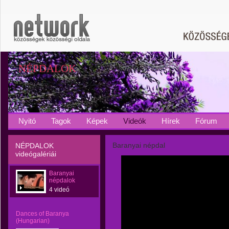
NÉPDALOK
Nyitó
Tagok
Képek
Videók
Hírek
Fórum
Baranyai népdal
NÉPDALOK
videógalériái
Baranyai
népdalok
4 videó
Dances of Baranya
(Hungarian)