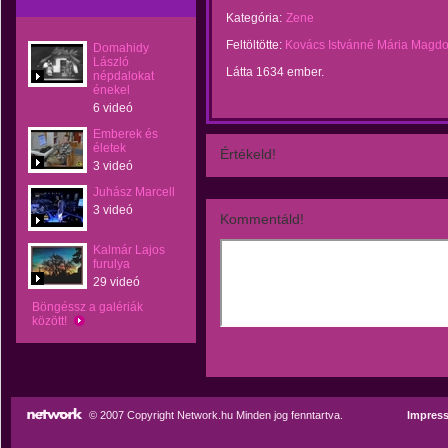
Kategória:
Zene
Feltöltötte:
Kovács Istvánné Mária Magdo
Domahidy
László
Látta 1634 ember.
népdalokat
énekel
6 videó
Emberek és
életek
Értékeld!
3 videó
Juhász Marcell
3 videó
Kommentáld!
Kalmár Lajos
furulya
29 videó
Böngéssz a galériák
között!
© 2007 Copyright Network.hu Minden jog fenntartva.
Impres