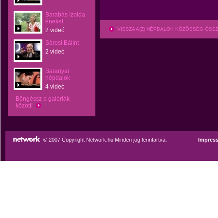
Barabás Izolda
énekel
VISSZA A(Z) NÉPDALOK KÖZÖSSÉG ÖSS
2 videó
Sárosi Bálint
2 videó
Baranyai
népdalok
4 videó
Böngéssz a galériák
között!
© 2007 Copyright Network.hu Minden jog fenntartva.
Impres