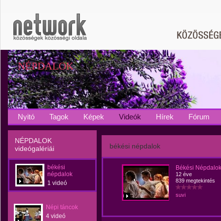
NÉPDALOK
Nyitó
Tagok
Képek
Videók
Hírek
Fórum
NÉPDALOK
békési népdalok
videógalériái
békési
Békési Népdalo
népdalok
12 éve
839 megtekintés
1 videó
suvi
Népi táncok
4 videó