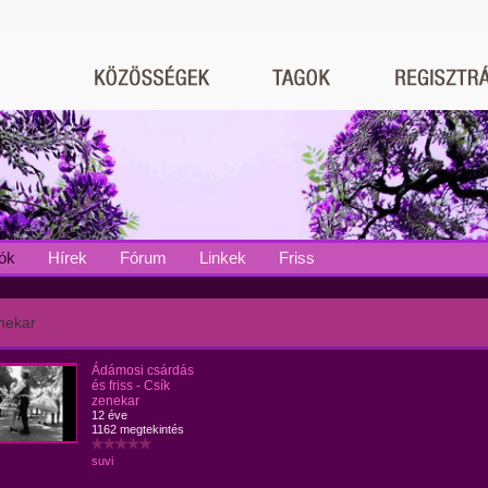
ók
Hírek
Fórum
Linkek
Friss
nekar
Ádámosi csárdás
és friss - Csík
zenekar
12 éve
1162 megtekintés
suvi