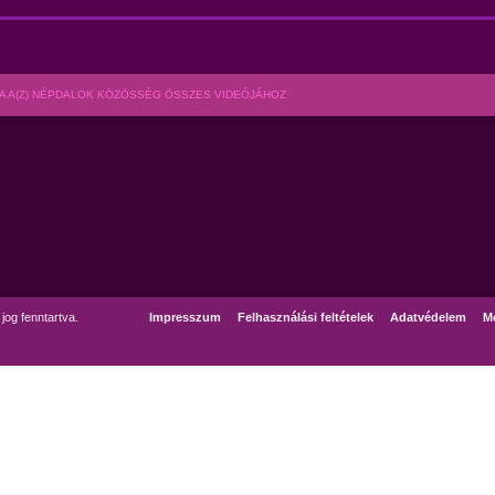
A A(Z) NÉPDALOK KÖZÖSSÉG ÖSSZES VIDEÓJÁHOZ
og fenntartva.
Impresszum
Felhasználási feltételek
Adatvédelem
Mé