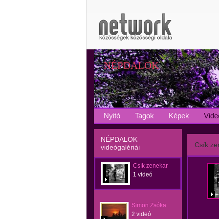
NÉPDALOK
Nyitó
Tagok
Képek
Vide
NÉPDALOK
Csík ze
videógalériái
Csík zenekar
1 videó
Simon Zsóka
2 videó