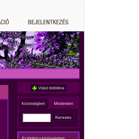
Videó feltöltése
Közösségben
Mindenben
Ez történt a közösségben: