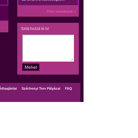
Friss események »
Szólj hozzá te is!
diaajánlat
Széchenyi Terv Pályázat
FAQ