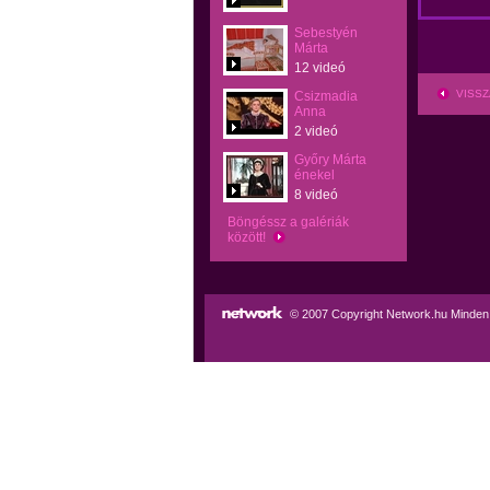
Sebestyén
Márta
12 videó
VISSZ
Csizmadia
Anna
2 videó
Győry Márta
énekel
8 videó
Böngéssz a galériák
között!
© 2007 Copyright Network.hu Minden j