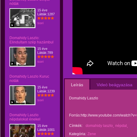
nóták
15 éve
Látták:1287
suvi
Domahidy Laszlo:
Elindultam szép hazámbul
15 éve
Látták:789
suvi
Domahidy Laszlo Kuruc
noták
Leírás
Videó beágyazása
15 éve
Látták:1239
Domahidy Laszlo
suvi
Domahidy Laszlo
Forrás:http://www.youtube.com/watch?v
népdalokat énekel
Címkék:
domahidy laszlo
népdal
15 éve
Látták:1001
Kategória:
Zene