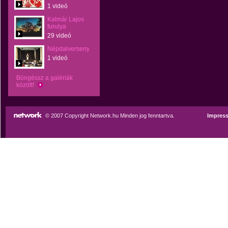
1 videó
Kalmár Lajos
furulya
29 videó
Népdalverseny
1 videó
Böngéssz a galériák
között!
© 2007 Copyright Network.hu Minden jog fenntartva.
Impres