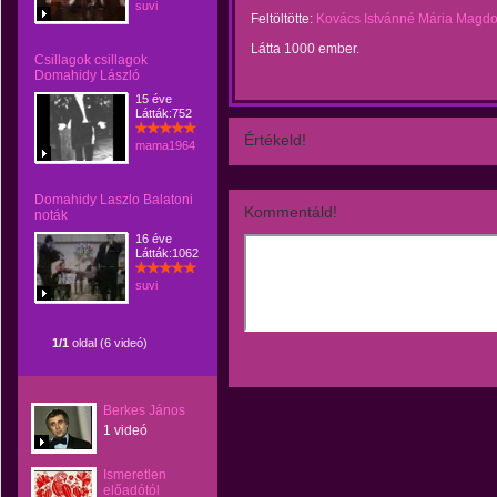
suvi
Feltöltötte:
Kovács Istvánné Mária Magdo
Látta 1000 ember.
Csillagok csillagok
Domahidy László
15 éve
Látták:752
Értékeld!
mama1964
Domahidy Laszlo Balatoni
Kommentáld!
noták
16 éve
Látták:1062
suvi
1/1
oldal (6 videó)
Berkes János
1 videó
Ismeretlen
előadótól