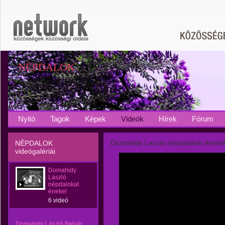
NÉPDALOK
Nyitó
Tagok
Képek
Videók
Hírek
Fórum
Domahidy Laszlo népdalokat éneke
NÉPDALOK
videógalériái
Domahidy
László
népdalokat
énekel
6 videó
Domahidy László Betyár