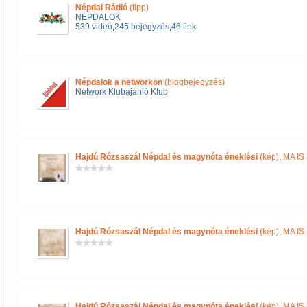
Népdal Rádió
(tipp)
NÉPDALOK
539 videó
,
245 bejegyzés
,
46 link
Népdalok a networkon
(blogbejegyzés)
Network Klubajánló Klub
Hajdú Rózsaszál Népdal és magynóta éneklési
(kép)
,
MA IS
Hajdú Rózsaszál Népdal és magynóta éneklési
(kép)
,
MA IS
Hajdú Rózsaszál Népdal és magynóta éneklési
(kép)
,
MA IS