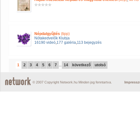
Népdalgyűjtés
(tipp)
Nótakedvelők Klubja
16190 videó
,
177 galéria
,
113 bejegyzés
1
2
3
4
5
6
7
...
14
következő
utolsó
© 2007 Copyright Network.hu Minden jog fenntartva.
Impress