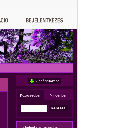
Videó feltöltése
Közösségben
Mindenben
Ez történt a közösségben: