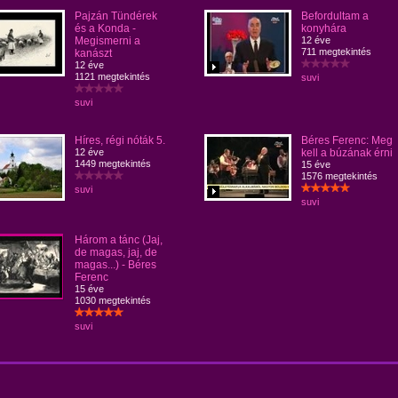
Pajzán Tündérek
Befordultam a
és a Konda -
konyhára
Megismerni a
12 éve
711 megtekintés
kanászt
12 éve
1121 megtekintés
suvi
suvi
Híres, régi nóták 5.
Béres Ferenc: Meg
12 éve
kell a búzának érni
1449 megtekintés
15 éve
1576 megtekintés
suvi
suvi
Három a tánc (Jaj,
de magas, jaj, de
magas...) - Béres
Ferenc
15 éve
1030 megtekintés
suvi