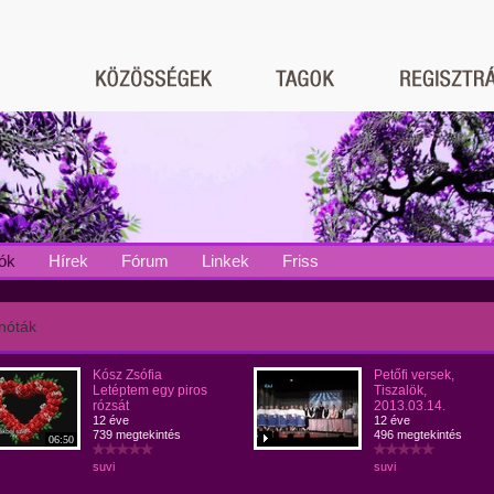
ók
Hírek
Fórum
Linkek
Friss
nóták
Kósz Zsófia
Petőfi versek,
Letéptem egy piros
Tiszalök,
rózsát
2013.03.14.
12 éve
12 éve
739 megtekintés
496 megtekintés
06:50
suvi
suvi