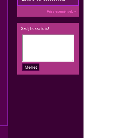
Friss események »
Szólj hozzá te is!