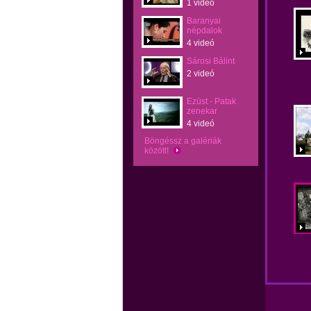
1 videó
Baranyai
népdalok
4 videó
Sárosi Bálint
2 videó
Ezüst - Patak
zenekar
4 videó
Böngéssz a galériák
között!