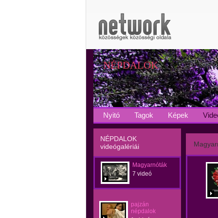
NÉPDALOK
Nyitó
Tagok
Képek
Vide
NÉPDALOK
Magyar
videógalériái
Magyarnóták
7 videó
pajzán
népdalok