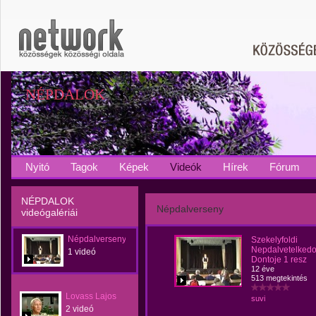
NÉPDALOK
Nyitó
Tagok
Képek
Videók
Hírek
Fórum
NÉPDALOK
Népdalverseny
videógalériái
Népdalverseny
Szekelyfoldi
Nepdalvetelked
1 videó
Dontoje 1 resz
12 éve
513 megtekintés
Lovass Lajos
suvi
2 videó