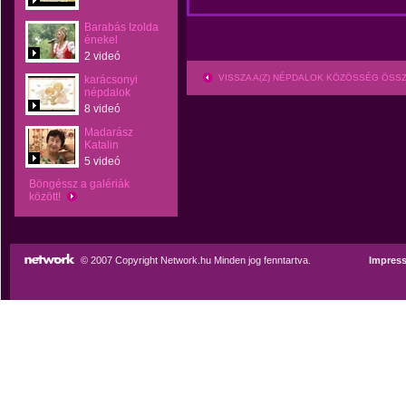
Barabás Izolda
énekel
2 videó
VISSZA A(Z) NÉPDALOK KÖZÖSSÉG ÖSS
karácsonyi
népdalok
8 videó
Madarász
Katalin
5 videó
Böngéssz a galériák
között!
© 2007 Copyright Network.hu Minden jog fenntartva.
Impres