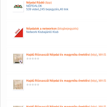
Népdal Rádió
(tipp)
NÉPDALOK
539 videó
,
245 bejegyzés
,
46 link
Népdalok a networkon
(blogbejegyzés)
Network Klubajánló Klub
Hajdú Rózsaszál Népdal és magynóta éneklési
(kép)
,
MA IS
Hajdú Rózsaszál Népdal és magynóta éneklési
(kép)
,
MA IS
Hajdú Rózsaszál Népdal és magynóta éneklési
(kép)
,
MA IS