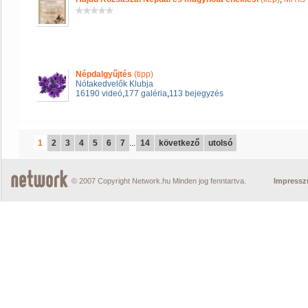
Népdalgyűjtés
(tipp)
Nótakedvelők Klubja
16190 videó
,
177 galéria
,
113 bejegyzés
1
2
3
4
5
6
7
...
14
következő
utolsó
© 2007 Copyright Network.hu Minden jog fenntartva.
Impress