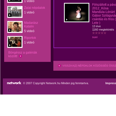
1 videó
Fölszállott a páv
Zalai népdalok
2012_Kósa
Mandula-Lénárt
1 videó
Gábor Szilágysá
csárdás és friss (
Madarász
Lele )
Katalin
13 éve
1160 megtekintés
5 videó
suvi
Riportok
1 videó
Böngéssz a galériák
között!
VISSZA A(Z) NÉPDALOK KÖZÖSSÉG ÖSS
© 2007 Copyright Network.hu Minden jog fenntartva.
Impres