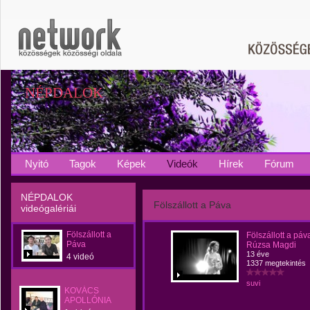
NÉPDALOK
Nyitó
Tagok
Képek
Videók
Hírek
Fórum
NÉPDALOK
Fölszállott a Páva
videógalériái
Fölszállott a
Fölszállott a páva
Páva
Rúzsa Magdi
13 éve
4 videó
1337 megtekintés
suvi
KOVÁCS
APOLLÓNIA