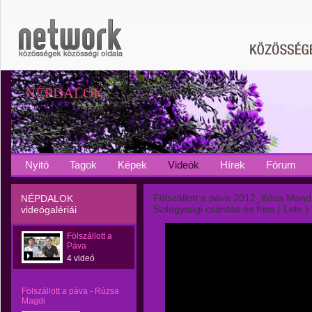
NÉPDALOK
Nyitó
Tagok
Képek
Videók
Hírek
Fórum
Fölszállott a páva 2012_Kósa Mand
NÉPDALOK
Szilágysági csárdás és friss ( Lele )
videógalériái
Fölszállott a
Páva
4 videó
Fölszállott a páva - Rúzsa
Magdi