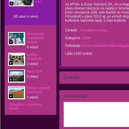
suvi
Az MTVA, a Duna Televízió Zrt., és a H
páva címmel népzene és néptánc tehetségk
kíván mindazok előtt, akik Bartók és Kod
Fölszállott a páva 2012-ig, az elmúlt négy
1/1
oldal (4 videó)
kultúránk legősibb ágát, a népi kultúrát
Címkék:
fölszállott a páva
Biró Gergő
népdalokat
Kategória:
Zene
énekel
Feltöltötte:
Kovács Istvánné Mária Magdo
9 videó
Látta 1160 ember.
Erdélyi
dallamok
2 videó
Nagy Dia
2 videó
Értékeld!
Rímbe szedett
természet
Kommentáld!
1 videó
Böngéssz a galériák
között!