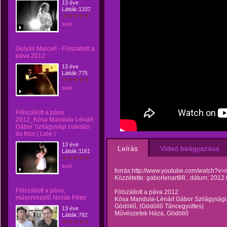
13 éve
Látták:1337
suvi
Gulyás Marcell - Fölszállott a
páva 2012
13 éve
Látták:775
suvi
Fölszállott a páva
2012_Kósa Mandula-Lénárt
Gábor Szilágysági csárdás
és friss ( Lele )
13 éve
Leírás
Videó beágyazása
Látták:1161
suvi
forrás:http://www.youtube.com/watch?
Közzétette: gaborlenart88 , dátum: 2012.
Fölszállott a páva,
Fölszállott a páva 2012
műsorvezető Novák Péter
Kósa Mandula-Lénárt Gábor Szilágysági (
Gödöllő, (Gödöllő Táncegyüttes)
13 éve
Művészetek Háza, Gödöllő
Látták:782