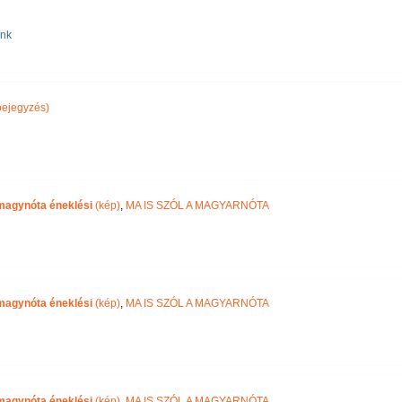
ink
ejegyzés)
magynóta éneklési
(kép)
,
MA IS SZÓL A MAGYARNÓTA
magynóta éneklési
(kép)
,
MA IS SZÓL A MAGYARNÓTA
magynóta éneklési
(kép)
,
MA IS SZÓL A MAGYARNÓTA