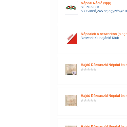
Népdal Rádió
(tipp)
NÉPDALOK
539 videó
,
245 bejegyzés
,
46 l
Népdalok a networkon
(blogb
Network Klubajánló Klub
Hajdú Rózsaszál Népdal és 
Hajdú Rózsaszál Népdal és 
Hajdú Rózsaszál Népdal és 