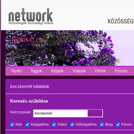
NÉPDALOK
Nyitó
Tagok
Képek
Videók
Hírek
Fórum
kecskemét találatok
Keresés szűkítése
Kulcsszavak:
Kép
Képgaléria
Videó
Videógaléria
Blog
Fórum