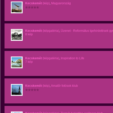
Kecskemét
(kép)
,
Magyarország
Kecskemét
(képgaléria)
,
Üzenet - Református Igehirdetések g
8 kép
Kecskemét
(képgaléria)
,
Inspiration to Life
7 kép
Kecskemét
(kép)
,
Amatőr fotósok klub