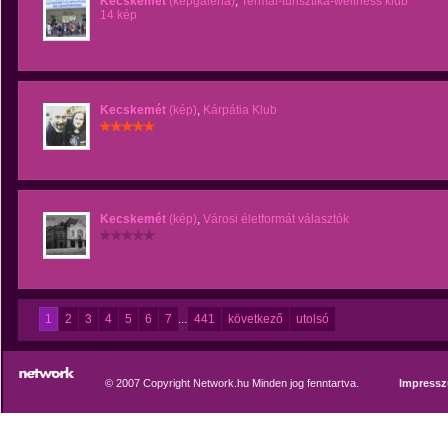
Kecskemét
(képgaléria)
,
Termál-turisztika-wellness klub
14 kép
Kecskemét
(kép)
,
Kárpátia Klub
Kecskemét
(kép)
,
Városi életformát választók
1
2
3
4
5
6
7
...
441
következő
utolsó
© 2007 Copyright Network.hu Minden jog fenntartva.
Impress