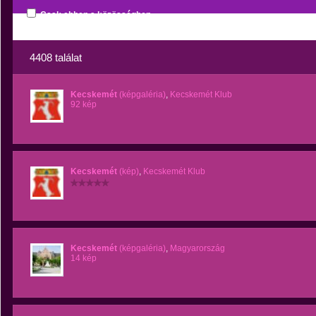
Csak ebben a közösségben
4408 találat
Kecskemét
(képgaléria)
,
Kecskemét Klub
92 kép
Kecskemét
(kép)
,
Kecskemét Klub
Kecskemét
(képgaléria)
,
Magyarország
14 kép