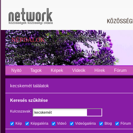
NÉPDALOK
Nyitó
Tagok
Képek
Videók
Hírek
Fórum
kecskemét találatok
Keresés szűkítése
Kulcsszavak:
Kép
Képgaléria
Videó
Videógaléria
Blog
Fórum