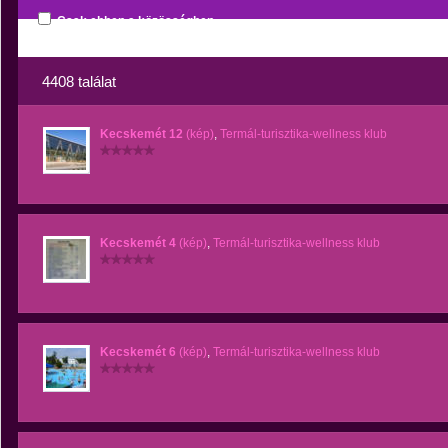
Csak ebben a közösségben
4408 találat
Kecskemét 12
(kép)
,
Termál-turisztika-wellness klub
Kecskemét 4
(kép)
,
Termál-turisztika-wellness klub
Kecskemét 6
(kép)
,
Termál-turisztika-wellness klub