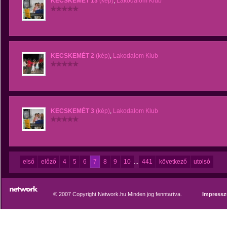
KECSKEMÉT 13
(kép)
,
Lakodalom Klub
KECSKEMÉT 2
(kép)
,
Lakodalom Klub
KECSKEMÉT 3
(kép)
,
Lakodalom Klub
első
előző
4
5
6
7
8
9
10
...
441
következő
utolsó
© 2007 Copyright Network.hu Minden jog fenntartva.
Impress