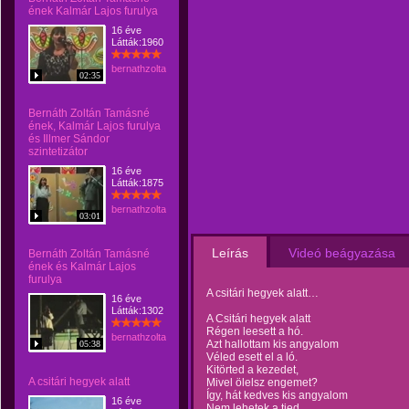
ének Kalmár Lajos furulya
16 éve
Látták:1960
bernathzoltantamasne
02:35
Bernáth Zoltán Tamásné
ének, Kalmár Lajos furulya
és Illmer Sándor
szintetizátor
16 éve
Látták:1875
bernathzoltantamasne
03:01
Leírás
Videó beágyazása
Bernáth Zoltán Tamásné
ének és Kalmár Lajos
furulya
A csitári hegyek alatt…
16 éve
Látták:1302
A Csitári hegyek alatt
Régen leesett a hó.
bernathzoltantamasne
Azt hallottam kis angyalom
05:38
Véled esett el a ló.
Kitörted a kezedet,
A csitári hegyek alatt
Mivel ölelsz engemet?
Így, hát kedves kis angyalom
16 éve
Nem lehetek a tied.