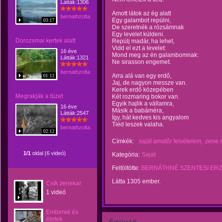
Látták:1306
Amott látok az ég alatt
bernathzoltantamasne
Egy galambot repülni,
03:17
De szeretnék a rózsámnak
Egy levelet küldeni.
Dorozsmai kertek alatt
Repülj madár, ha lehet,
Vidd el ezt a levelet:
16 éve
Mond meg az én galambomnak:
Látták:1321
Ne sirasson engemet.
bernathzoltantamasne
Arra alá van egy erdő,
01:12
Jaj, de nagyon messze van.
Kerek erdő közepében
Megrakják a tüzet
Két rozmaring bokor van.
Egyik hajlik a vállamra,
16 éve
Másik a babáméra,
Látták:2547
Így, hát kedves kis angyalom
Tiéd leszek valaha.
bernathzoltantamasne
02:12
Címkék:
saját amatőr felvételem
zene 
1/1
oldal (6 videó)
Kategória:
Saját
Feltöltötte:
BERNÁTHNÉ SZENTESI ERZ
Látta 1305 ember.
Csík zenekar
1 videó
Emberek és
életek