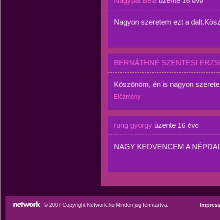
Nagypál Béla
üzente
16 éve
Nagyon szeretem ezt a dalt.Kös
BERNÁTHNÉ SZENTESI ERZS
Köszönöm, én is nagyon szeret
Előzmény
rung gyorgy
üzente
16 éve
NAGY KEDVENCEM A NÉPDA
© 2007 Copyright Network.hu Minden jog fenntartva.
Impres