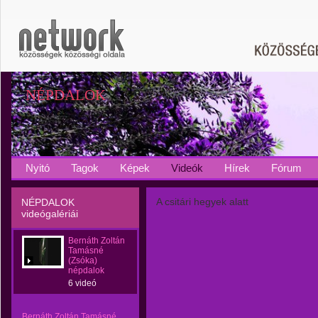
NÉPDALOK
Nyitó
Tagok
Képek
Videók
Hírek
Fórum
A csitári hegyek alatt
NÉPDALOK
videógalériái
Bernáth Zoltán
Tamásné
(Zsóka)
népdalok
6 videó
Bernáth Zoltán Tamásné