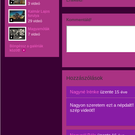
Értékeld!
3 videó
Kalmár Lajos
furulya
Kommentáld!
29 videó
Magyarnóták
7 videó
Böngéssz a galériák
között!
Hozzászólások
Nagyné Irénke
üzente
15 éve
Nagyon szeretem ezt a népdalt!
szép videót!!