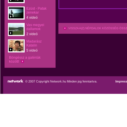
Ezüst - Patak
zenekar
4 videó
Vas megyei
VISSZA A(Z) NÉPDALOK KÖZÖSSÉG ÖSS
dallamok
2 videó
Madarász
Katalin
5 videó
Böngéssz a galériák
között!
© 2007 Copyright Network.hu Minden jog fenntartva.
Impres