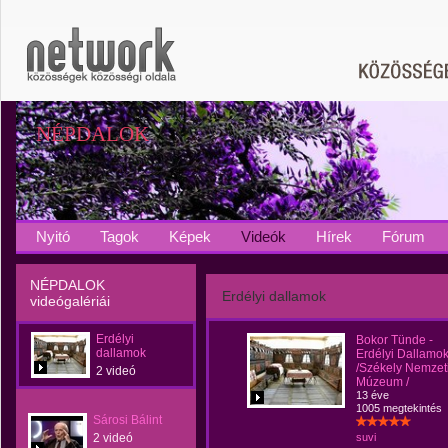
NÉPDALOK
Nyitó
Tagok
Képek
Videók
Hírek
Fórum
NÉPDALOK
Erdélyi dallamok
videógalériái
Erdélyi
Bokor Tünde -
dallamok
Erdélyi Dallamo
/Székely Nemzet
2 videó
Múzeum /
13 éve
1005 megtekintés
Sárosi Bálint
2 videó
suvi