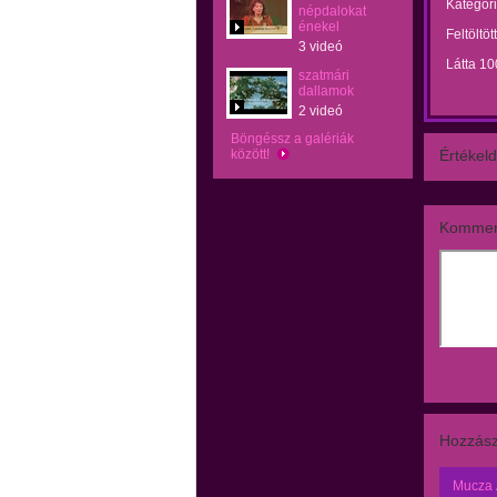
Kategóri
népdalokat
énekel
Feltöltöt
3 videó
Látta 1
szatmári
dallamok
2 videó
Böngéssz a galériák
között!
Értékeld
Kommen
Hozzász
Mucza