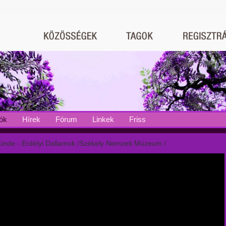
ók
Hírek
Fórum
Linkek
Friss
ünde - Erdélyi Dallamok /Székely Nemzeti Múzeum /