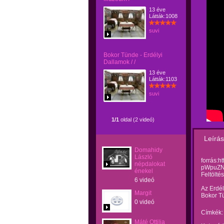
13 éve
Látták:1008
suvi
Bokor Tünde - Erdélyi
Dallamok / /
13 éve
Látták:1103
suvi
1/1
oldal (2 videó)
Leírás
Domahidy
László
forrás:h
népdalokat
pWpuZN
énekel
Feltölté
6 videó
Az Erdél
Margit
Bokor Tü
0 videó
Címkék:
Máté Ottilia