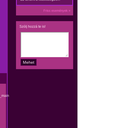
Friss események »
Szólj hozzá te is!
_main