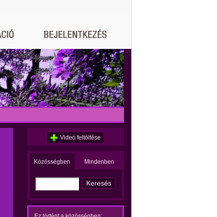
Videó feltöltése
Közösségben
Mindenben
Ez történt a közösségben: