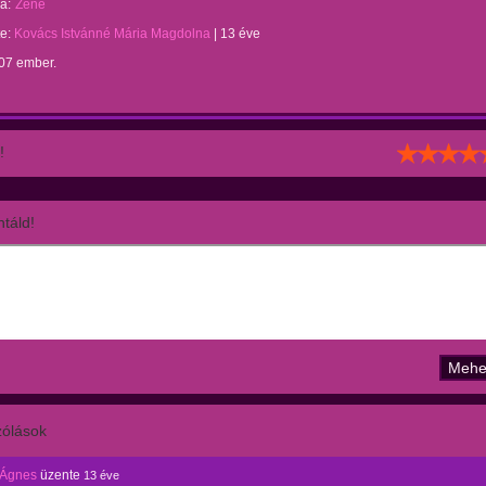
a:
Zene
te:
Kovács Istvánné Mária Magdolna
|
13 éve
007 ember.
!
táld!
ólások
 Ágnes
üzente
13 éve