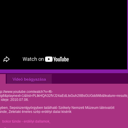
Videó beágyazása
ttp://www.youtube.com/watch?v=f6-
g8&playnext=1&list=PLtkHQA32fVJ24aEdLtsGuh28BsGUGddWb&feature=results
s ideje: 2010.07.06.
yben, Sepsiszentgyörgyben található Székely Nemzeti Múzeum látnivalóit
nde, Zetelaki éneles szép erdélyi dalai kisérik
bokor tünde - erdélyi dallamok