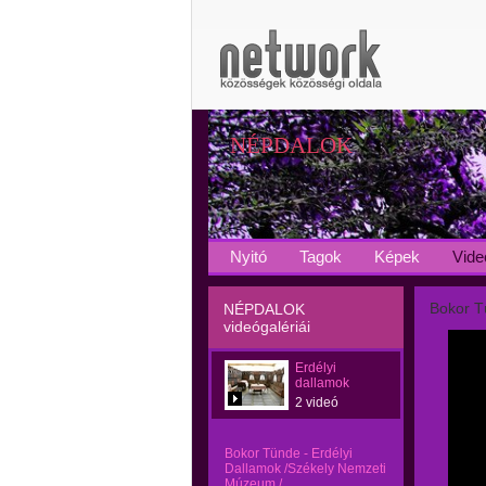
NÉPDALOK
Nyitó
Tagok
Képek
Vide
Bokor T
NÉPDALOK
videógalériái
Erdélyi
dallamok
2 videó
Bokor Tünde - Erdélyi
Dallamok /Székely Nemzeti
Múzeum /