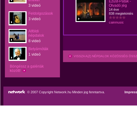
énekel
Ezüst-Patak -
3 videó
Olvadó jég
14 éve
Feldolgozások
838 megtekintés
3 videó
cainmusic
Alföldi
népdalok
8 videó
Betyárnóták
1 videó
VISSZA A(Z) NÉPDALOK KÖZÖSSÉG ÖSS
Böngéssz a galériák
között!
© 2007 Copyright Network.hu Minden jog fenntartva.
Impres