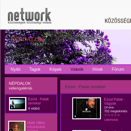
NÉPDALOK
Nyitó
Tagok
Képek
Videók
Hírek
Fórum
NÉPDALOK
Ezüst - Patak zenekar
videógalériái
Ezüst - Patak
Ezüst Patak -
zenekar
Vágyak
14 éve
4 videó
702 megtekintés
cainmusic
Máté Ottilia
népdalokat