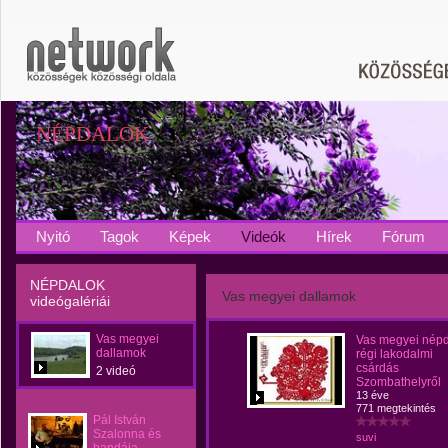
NÉPDALOK
Nyitó
Tagok
Képek
Videók
Hírek
Fórum
NÉPDALOK
Vas megyei dallamok
videógalériái
Vas megyei
Vas megyei népd
dallamok
régi lakodalmi
csárdás
2 videó
Szombathelyről
13 éve
771 megtekintés
Pál István
Szalonna és
suvi