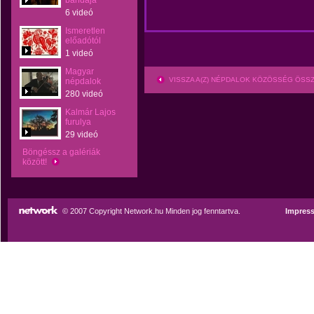
bandája
6 videó
Ismeretlen
előadótól
1 videó
Magyar
VISSZA A(Z) NÉPDALOK KÖZÖSSÉG ÖSS
népdalok
280 videó
Kalmár Lajos
furulya
29 videó
Böngéssz a galériák
között!
© 2007 Copyright Network.hu Minden jog fenntartva.
Impres