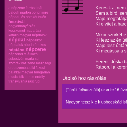
Keresik a, nem 
a népzene forrásainál
balogh márton
bojtor imre
Sem a bíró, sem
népdal- és nótakör
buék
Majd megtalálja
fesztivál
Ki elvitet a har
hagyományőrzés
kecskemét
madarász
Mikor szürkébe
katalin
magyar népdalok
népdal
Ki lesz az én út
népdalkör
népdalok
népdalénekes
Majd lesz útitá
népzene
néptánc
Ki megássa a sí
népzenei találkozó
sebestyén márta
sej
Ferenc Jóska bá
szvorák kati
zene mezosegi
Ráborul a koron
erdoszombattelki fuzesi
palatkai magyar hungarian
music folk dance erdély
Utolsó hozzászólás
transylvania răscruci
üzente
[Törölt felhasználó]
16 éve
Nagyon tetszik e klubbocskád is!