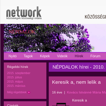
NÉPDALOK
Nyitó
Tagok
Képek
Videók
Hírek
Fórum
NÉPDALOK hírei - 2010.
Régebbi hírek
2015. szeptember
2015. július
Keresik a, nem lelik a
2015. május
2015. március
16 éve
|
Kovács Istvánné Mária M
Még régebbiek
Keresik a
Címkék