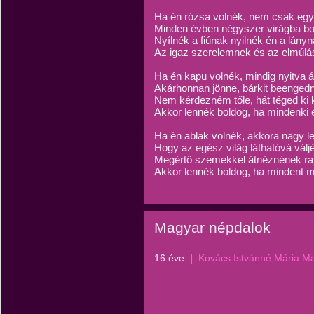
Ha én rózsa volnék, nem csak egy
Minden évben négyszer virágba bo
Nyílnék a fiúnak nyilnék én a lány
Az igaz szerelemnek és az elmúlá
Ha én kapu volnék, mindig nyitva á
Akárhonnan jönne, bárkit beenged
Nem kérdezném tőle, hát téged ki k
Akkor lennék boldog, ha mindenki el
Ha én ablak volnék, akkora nagy l
Hogy az egész világ láthatóvá válj
Megértő szemekkel átnéznének ra
Akkor lennék boldog, ha mindent 
Magyar népdalok
16 éve
|
Kovács Istvánné Mária M