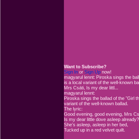
Want to Subscribe?
Sign In
or
Sign Up
now!
magyarul lennt: Piroska sings the ball
is a local variant of the well-known b
Mrs Csáti, Is my dear littl...
magyarul lennt:
Piroska sings the ballad of the "Girl t
variant of the well-known ballad.
The lyric:
Good evening, good evening, Mrs Csá
Is my dear little dove asleep already?
She's asleep, asleep in her bed,
Tucked up in a red velvet quilt.