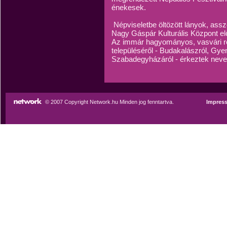
énekesek.
Népviseletbe öltözött lányok, assz
Nagy Gáspár Kulturális Központ e
Az immár hagyományos, vasvári r
településéről - Budakalászról, Gye
Szabadegyházáról - érkeztek nev
© 2007 Copyright Network.hu Minden jog fenntartva.
Impres