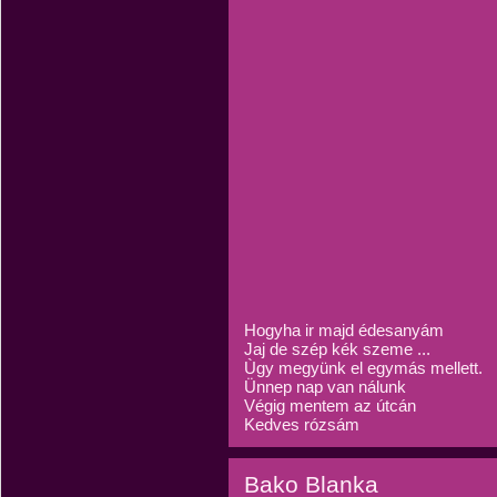
Hogyha ir majd édesanyám
Jaj de szép kék szeme ...
Ùgy megyünk el egymás mellett.
Ünnep nap van nálunk
Végig mentem az útcán
Kedves rózsám
Bako Blanka