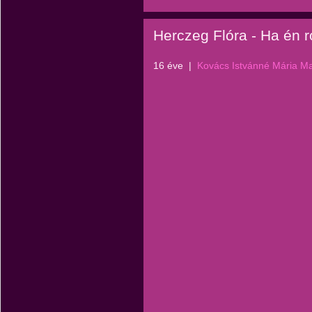
Herczeg Flóra - Ha én 
16 éve
|
Kovács Istvánné Mária M