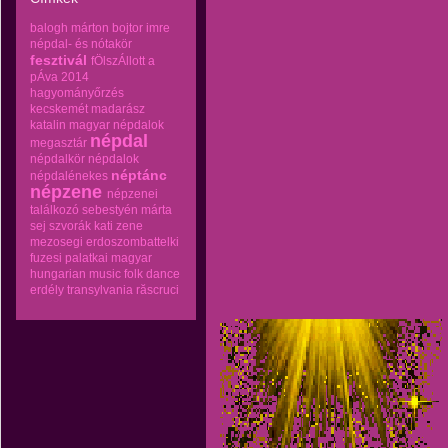
balogh márton
bojtor imre
népdal- és nótakör
fesztivál
fÖlszÁllott a
pÁva 2014
hagyományőrzés
kecskemét
madarász
katalin
magyar népdalok
népdal
megasztár
népdalkör
népdalok
néptánc
népdalénekes
népzene
népzenei
találkozó
sebestyén márta
sej
szvorák kati
zene
mezosegi erdoszombattelki
fuzesi palatkai magyar
hungarian music folk dance
erdély transylvania răscruci