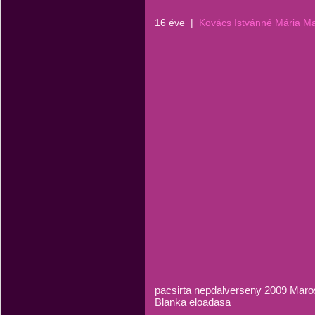
16 éve
|
Kovács Istvánné Mária M
pacsirta nepdalverseny 2009 Mar
Blanka eloadasa