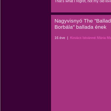
That's what I regret, not my old love
Nagyvisnyó The "Ballad 
Borbála" ballada ének
16 éve
|
Kovács Istvánné Mária M