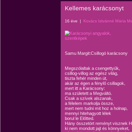
Kellemes karácsonyt
16 éve
|
Kovács Istvánné Mária M
Samu Margit:Csillogó karácsony
Megszólaltak a csengettyűk,
csillog-villog az egész világ,
tiszta fehér minden út,
akár az égen a fénylő csillagok,
mert itt a Karácsony:
ma született a Megváltó.
Csak a szívek alszanak,
a félelem markolja össze,
mert nem tudni mit hoz a holnap,
mennyi hitehagyott lélek
borul le Előtted.
Hány összetört reményt visznek 
ki nem mondott jajt és könnyeket,