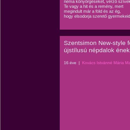
néma könyörgéseket, vérző szívek
Te vagy a hit és a remény, mert
megindult már a föld és az ég,
hogy elsodorja szerető gyermekeid
Szentsimon New-style f
újstílusú népdalok ének
16 éve
|
Kovács Istvánné Mária M