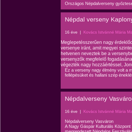
Országos Népdalverseny győztesei
Népdal verseny Kaplon
16 éve
|
Kovács Istvánné Mária M
Meglepetésszerűen nagy érdeklődé
versenye iránt, amit megyei szin
hetvenen neveztek be a versenybe
versenyzők megfelelő fogadásának 
végezték nagy hozzáértéssel, Jonu
Ez a verseny nagy élmény volt a mi
fellépésüket és hallani szép éneklé
Népdalverseny Vasvár
16 éve
|
Kovács Istvánné Mária M
Népdalverseny Vasváron
A Nagy Gáspár Kulturális Központ a
megrendezett Népdalos Fesztiváln