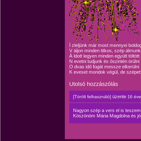
Í zleljünk már most mennyei boldo
V áljon minden titkos, szép álmunk
Á ldott legyen minden együtt töltött
N evetni tudjunk és őszintén örűlni
O dvas idő fogát messze elkerülni
K eveset mondok végül, de szépet:
Utolsó hozzászólás
üzente
[Törölt felhasználó]
16 éve
Nagyon szép a vers el is teszem 
Köszönöm Mária Magdolna és jó 