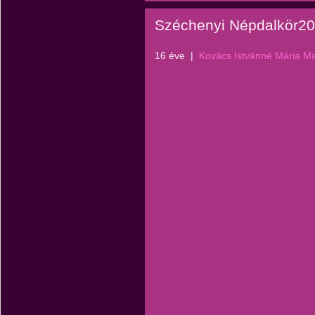
Széchenyi Népdalkör2
16 éve
|
Kovács Istvánné Mária M