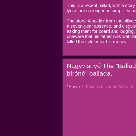
This is a recent ballad, with a stor
lyrics are no longer as simplified a
The story: A soldier from the villa
a seven-year absence, and disguise
asking them for board and lodging.
unaware that his father was watchi
killed the soldier for his money
Nagyvisnyó The "Ballad 
bíróné" ballada.
16 éve
|
Kovács Istvánné Mária M