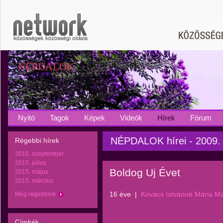
NÉPDALOK
Nyitó
Tagok
Képek
Videók
Hírek
Fórum
NÉPDALOK hírei - 2009.
Régebbi hírek
2015. szeptember
2015. július
Boldog Uj Évet
2015. május
2015. március
16 éve
|
Kovács Istvánné Mária M
Még régebbiek
Címkék