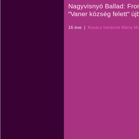
Nagyvisnyó Ballad: From
"Vaner község felett" új
16 éve
|
Kovács Istvánné Mária M