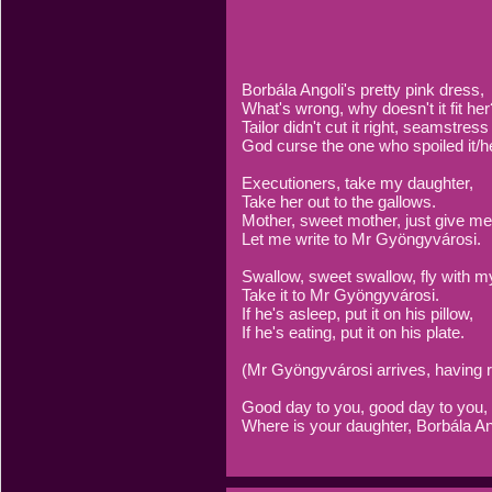
Borbála Angoli's pretty pink dress,
What's wrong, why doesn't it fit her
Tailor didn't cut it right, seamstress 
God curse the one who spoiled it/he
Executioners, take my daughter,
Take her out to the gallows.
Mother, sweet mother, just give me
Let me write to Mr Gyöngyvárosi.
Swallow, sweet swallow, fly with my
Take it to Mr Gyöngyvárosi.
If he's asleep, put it on his pillow,
If he's eating, put it on his plate.
(Mr Gyöngyvárosi arrives, having re
Good day to you, good day to you
Where is your daughter, Borbála An