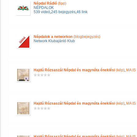
Népdal Rádió
(tipp)
NÉPDALOK
539 videó
,
245 bejegyzés
,
46 link
Népdalok a networkon
(blogbejegyzés)
Network Klubajánló Klub
Hajdú Rózsaszál Népdal és magynóta éneklési
(kép)
,
MA IS
Hajdú Rózsaszál Népdal és magynóta éneklési
(kép)
,
MA IS
Hajdú Rózsaszál Népdal és magynóta éneklési
(kép)
,
MA IS