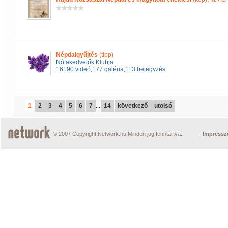
Népdalgyűjtés
(tipp)
Nótakedvelők Klubja
16190 videó
,
177 galéria
,
113 bejegyzés
1
2
3
4
5
6
7
...
14
következő
utolsó
© 2007 Copyright Network.hu Minden jog fenntartva.
Impress