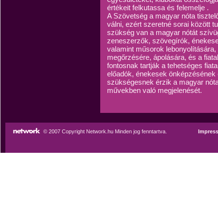
értékeit felkutassa és felemelje .
A Szövetség a magyar nóta tisztelő
válni, ezért szeretné sorai között 
szükség van a magyar nótát szívü
zeneszerzők, szövegírók, énekesek
valamint műsorok lebonyolítására
megőrzésére, ápolására, és a fiat
fontosnak tartják a tehetséges fiat
előadók, énekesek önképzésének 
szükségesnek érzik a magyar nóta 
művekben való megjelenését.
© 2007 Copyright Network.hu Minden jog fenntartva.
Impres