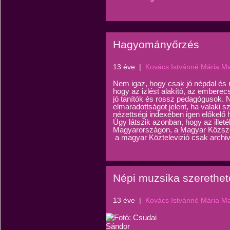
Hagyományőrzés
13 éve
|
Kovács Istvánné Mária M
Nem igaz, hogy csak jó népdal és r
hogy az izlést alakító, az embere
jó tanítók és rossz pedagógusok. Ne
elmaradottságot jelent, ha valaki sz
nézettségi indexében igen előkelő h
Úgy látszik azonban, hogy az ille
Magyarországon, a Magyar Közszolg
a magyar Köztelevizió csak archivu
Népi muzsika szerethet
13 éve
|
Kovács Istvánné Mária M