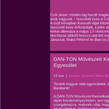
Csík jános: minden tag hozott magával
amik vagyunk – huszonöt éves a Cs
A múlt hónapban Kossuth-díjjal kitünt
huszonöt éves évfordulóját, a jeles a
fontos állomása a május 17-i koncer
táncházas időktől hosszú utat tett m
Jánossal, Makó Péterrel és Barcza Zsol
DAN-TON Művészeti Ki
Egyesólet
13 éve
|
Kovács Istvánné Mária M
Tisztelt magyar nóta egyesületek,
Barátaink!
A DAN-TON Művészeti Kiemelkedő
olyan kezdeményezésben, ami egy
szorgalmazza, melynek célja, hogy
egyesületeket, klubokat összefogj