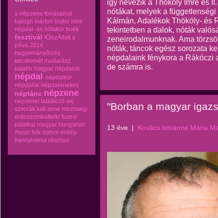
igy nevezik a Thököly Imre és II
nótákat, melyek a függetlenségi 
a népzene forrásainál
Kálmán, Adalékok Thököly- és R
balogh márton
bojtor imre
tekintetben a dalok, nóták való
népdal- és nótakör
buék
fesztivál
fÖlszÁllott a
zeneirodalmunknak. Ama törzsöt 
pÁva 2014
nóták, táncok egész sorozata ke
hagyományőrzés
népdalaink fénykora a Rákóczi a
kecskemét
madarász
de számra is.
katalin
magyar népdalok
népdal
népdalkör
népdalok
népdalénekes
népzene
néptánc
népzenei találkozó
sej
"Borban a magyar igaz
szvorák kati
zene mezosegi
erdoszombattelki fuzesi
palatkai magyar hungarian
13 éve
|
Kovács Istvánné Mária M
music folk dance erdély
transylvania răscruci