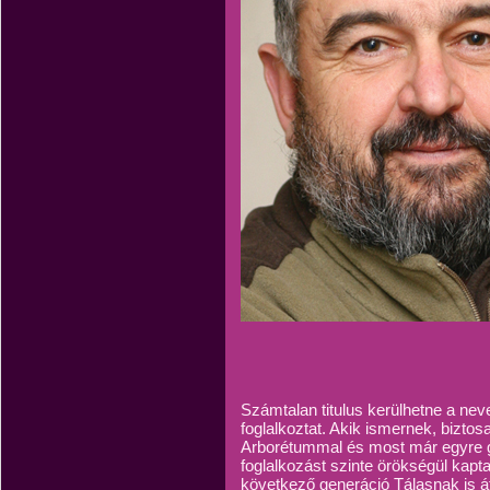
Számtalan titulus kerülhetne a nev
foglalkoztat. Akik ismernek, bizto
Arborétummal és most már egyre gy
foglalkozást szinte örökségül ka
következő generáció Tálasnak is á