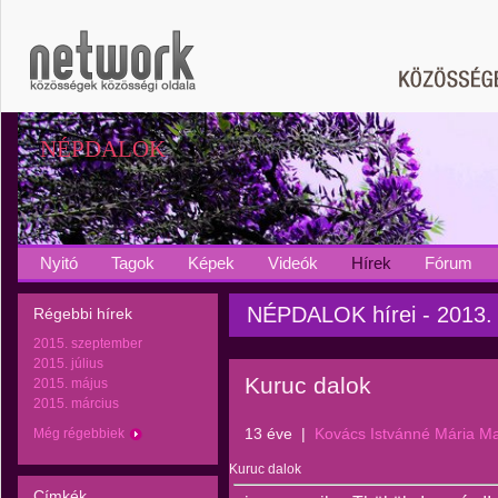
NÉPDALOK
Nyitó
Tagok
Képek
Videók
Hírek
Fórum
NÉPDALOK hírei - 2013. á
Régebbi hírek
2015. szeptember
2015. július
Kuruc dalok
2015. május
2015. március
13 éve
|
Kovács Istvánné Mária M
Még régebbiek
Kuruc dalok
Címkék