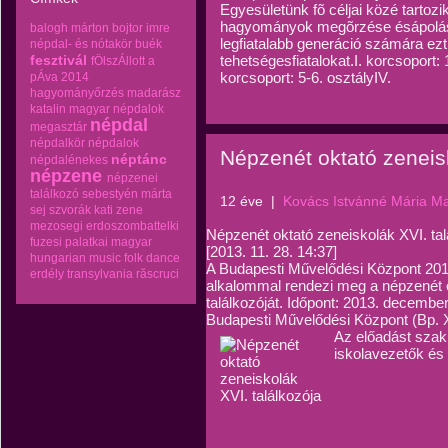
Egyesületünk fõ céljai közé tartoz
hagyományok megõrzése ésápolás
balogh márton
bojtor imre
legfiatalabb generáció számára ezt
népdal- és nótakör
buék
fesztivál
tehetségesfiatalokat.I. korcsoport: 1
fÖlszÁllott a
korcsoport: 5-6. osztályIV.
pÁva 2014
hagyományőrzés
madarász
katalin
magyar népdalok
népdal
megasztár
népdalkör
népdalok
Népzenét oktató zeneisk
néptánc
népdalénekes
népzene
népzenei
találkozó
sebestyén márta
12 éve
|
Kovács Istvánné Mária M
sej
szvorák kati
zene
mezosegi erdoszombattelki
Népzenét oktató zeneiskolák XVI. tal
fuzesi palatkai magyar
[2013. 11. 28. 14:37]
hungarian music folk dance
A Budapesti Művelődési Központ 201
erdély transylvania răscruci
alkalommal rendezi meg a népzenét o
találkozóját. Időpont: 2013. december
Budapesti Művelődési Központ (Bp. XI.
Az előadást szak
iskolavezetők és 