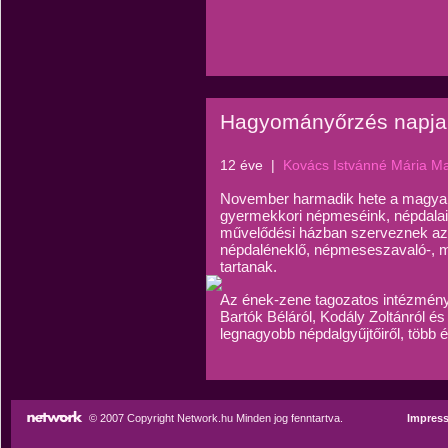
Hagyományőrzés napja
12 éve
|
Kovács Istvánné Mária M
November harmadik hete a magyar 
gyermekkori népmeséink, népdalai
művelődési házban szerveznek az
népdaléneklő, népmeseszavaló-, me
tartanak.
Az ének-zene tagozatos intézmény
Bartók Béláról, Kodály Zoltánról és
legnagyobb népdalgyűjtőiről, több 
© 2007 Copyright Network.hu Minden jog fenntartva.
Impres