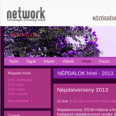
NÉPDALOK
Nyitó
Tagok
Képek
Videók
Hírek
Fórum
NÉPDALOK hírei - 2013.
Régebbi hírek
2015. szeptember
2015. július
Népdalverseny 2013
2015. május
2015. március
12 éve
|
Kovács Istvánné Mária M
Még régebbiek
Népdalverseny 2013A Hálózat a Ku
budapesti népdalversenyt rendez á
Címkék