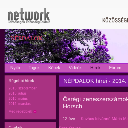
NÉPDALOK
Nyitó
Tagok
Képek
Videók
Hírek
Fórum
NÉPDALOK hírei - 2014. á
Régebbi hírek
2015. szeptember
2015. július
Ősrégi zeneszerszámoka
2015. május
2015. március
Horsch
Még régebbiek
12 éve
|
Kovács Istvánné Mária M
Címkék