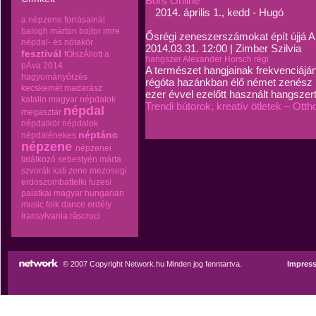
Bors Online
2014. április 1., kedd - Hugó
a népzene forrásainál
balogh márton
bojtor imre
Ősrégi zeneszerszámokat épít újjá 
népdal- és nótakör
2014.03.31. 12:00
|
Zimber Szilvia
fesztivál
fÖlszÁllott a
hangszer
Alexander Horsch
régi
pÁva 2014
A természet hangjainak frekvenciáján
hagyományőrzés
régóta hazánkban élő német zenész rég
kecskemét
madarász
ezer évvel ezelőtt használt hangszert i
katalin
magyar népdalok
Trendi bútorok, kreatív ötletek – Ot
népdal
megasztár
népdalkör
népdalok
néptánc
népdalénekes
népzene
népzenei
találkozó
sebestyén márta
szvorák kati
zene mezosegi
erdoszombattelki fuzesi
palatkai magyar hungarian
music folk dance erdély
transylvania răscruci
© 2007 Copyright Network.hu Minden jog fenntartva.
Impres